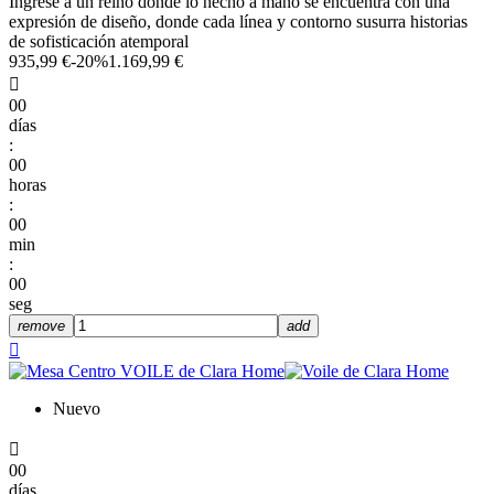
Ingrese a un reino donde lo hecho a mano se encuentra con una
expresión de diseño, donde cada línea y contorno susurra historias
de sofisticación atemporal
935,99 €
-20%
1.169,99 €

00
días
:
00
horas
:
00
min
:
00
seg
remove
add

Nuevo

00
días