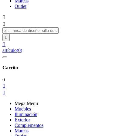
Marcas
Outlet




artículo
(
0
)
Carrito
0


Mega Menu
Muebles
Iluminación
Exterior
Complementos
Marcas