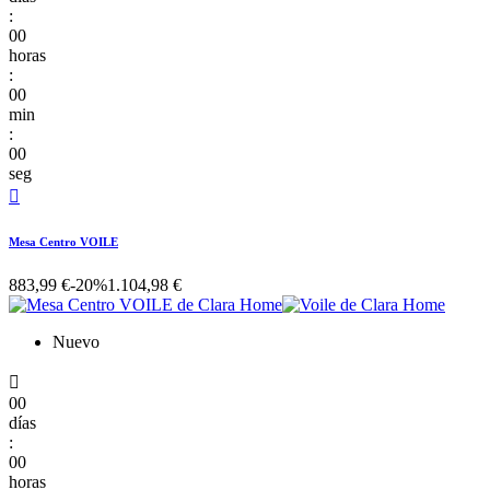
:
00
horas
:
00
min
:
00
seg

Mesa Centro VOILE
883,99 €
-20%
1.104,98 €
Nuevo

00
días
:
00
horas