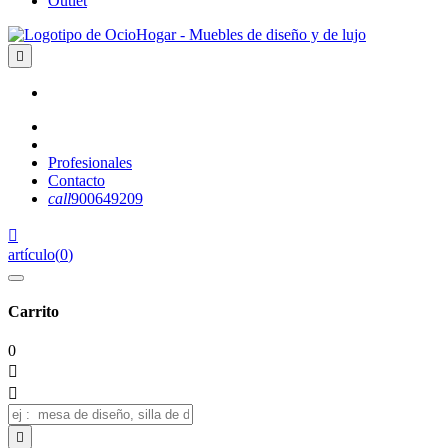
Outlet

Profesionales
Contacto
call
900649209

artículo
(
0
)
Carrito
0


