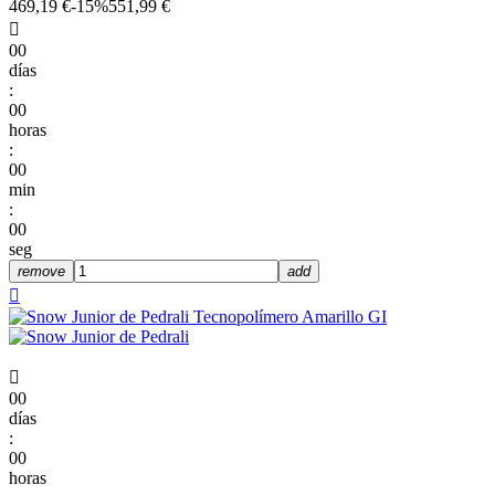
469,19 €
-15%
551,99 €

00
días
:
00
horas
:
00
min
:
00
seg
remove
add


00
días
:
00
horas