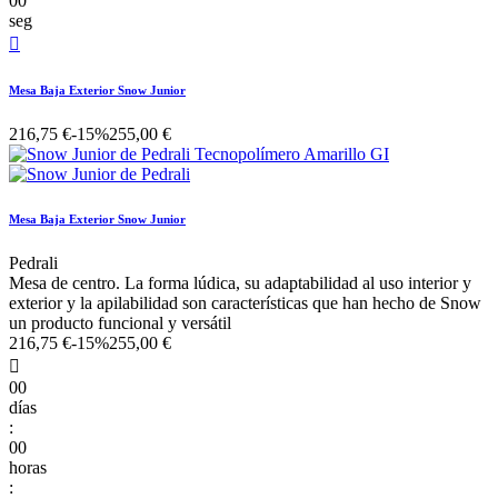
00
seg

Mesa Baja Exterior Snow Junior
216,75 €
-15%
255,00 €
Mesa Baja Exterior Snow Junior
Pedrali
Mesa de centro. La forma lúdica, su adaptabilidad al uso interior y
exterior y la apilabilidad son características que han hecho de Snow
un producto funcional y versátil
216,75 €
-15%
255,00 €

00
días
:
00
horas
: