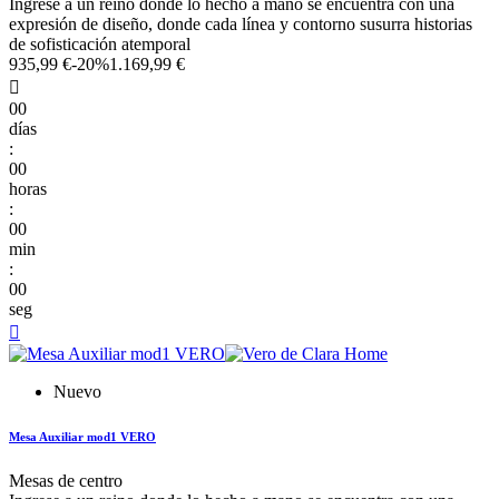
Ingrese a un reino donde lo hecho a mano se encuentra con una
expresión de diseño, donde cada línea y contorno susurra historias
de sofisticación atemporal
935,99 €
-20%
1.169,99 €

00
días
:
00
horas
:
00
min
:
00
seg

Nuevo
Mesa Auxiliar mod1 VERO
Mesas de centro