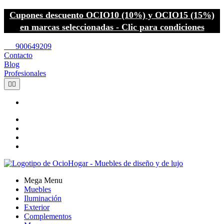
Cupones descuento OCIO10 (10%) y OCIO15 (15%)
en marcas seleccionadas - Clic para condiciones
call
900649209
Contacto
Blog
Profesionales


Mega Menu
Muebles
Iluminación
Exterior
Complementos