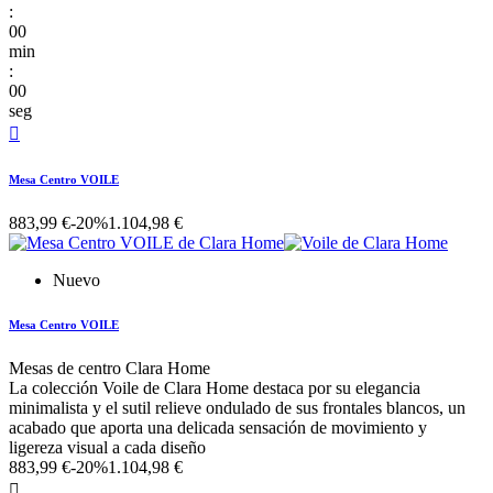
:
00
min
:
00
seg

Mesa Centro VOILE
883,99 €
-20%
1.104,98 €
Nuevo
Mesa Centro VOILE
Mesas de centro Clara Home
La colección Voile de Clara Home destaca por su elegancia
minimalista y el sutil relieve ondulado de sus frontales blancos, un
acabado que aporta una delicada sensación de movimiento y
ligereza visual a cada diseño
883,99 €
-20%
1.104,98 €
