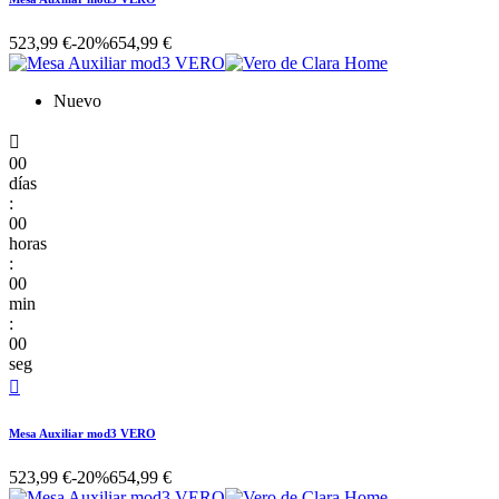
523,99 €
-20%
654,99 €
Nuevo

00
días
:
00
horas
:
00
min
:
00
seg

Mesa Auxiliar mod3 VERO
523,99 €
-20%
654,99 €