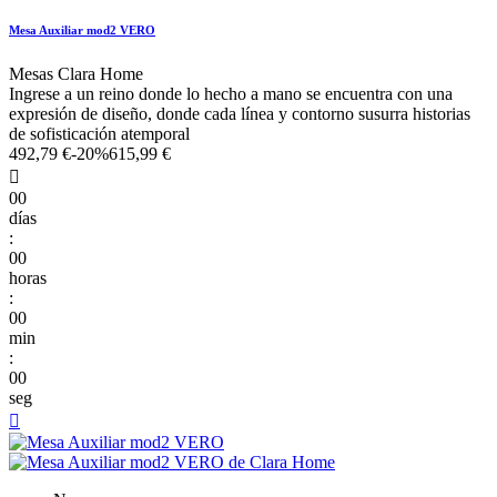
Mesa Auxiliar mod2 VERO
Mesas Clara Home
Ingrese a un reino donde lo hecho a mano se encuentra con una
expresión de diseño, donde cada línea y contorno susurra historias
de sofisticación atemporal
492,79 €
-20%
615,99 €

00
días
:
00
horas
:
00
min
:
00
seg
