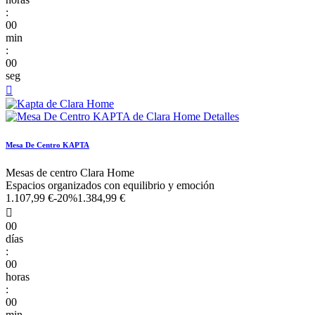
:
00
min
:
00
seg

Mesa De Centro KAPTA
Mesas de centro Clara Home
Espacios organizados con equilibrio y emoción
1.107,99 €
-20%
1.384,99 €

00
días
:
00
horas
:
00
min