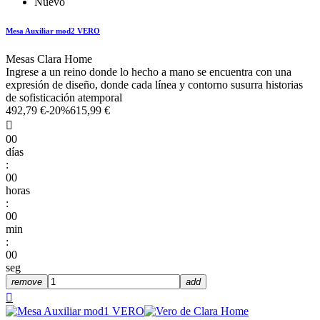
Nuevo
Mesa Auxiliar mod2 VERO
Mesas Clara Home
Ingrese a un reino donde lo hecho a mano se encuentra con una
expresión de diseño, donde cada línea y contorno susurra historias
de sofisticación atemporal
492,79 €
-20%
615,99 €

00
días
:
00
horas
:
00
min
:
00
seg
remove
add
