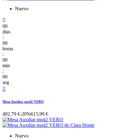
Nuevo

00
días
:
00
horas
:
00
min
:
00
seg

Mesa Auxiliar mod2 VERO
492,79 €
-20%
615,99 €
Nuevo