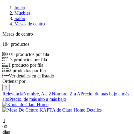
Inicio
Muebles
Salón
Mesas de centro
Mesas de centro
184 productos
5 productos por fila
3 productos por fila
1 producto por fila
2 productos por fila
Ver detalles en el listado
Ordenar por:

Relevancia
Nombre, A a Z
Nombre, Z a A
Precio: de más bajo a más
alto
Precio, de más alto a más bajo

00
días