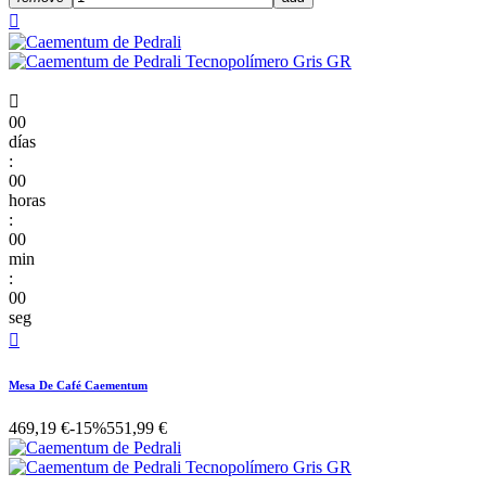


00
días
:
00
horas
:
00
min
:
00
seg

Mesa De Café Caementum
469,19 €
-15%
551,99 €