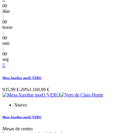

00
días
:
00
horas
:
00
min
:
00
seg

Mesa Auxiliar mod1 VERO
935,99 €
-20%
1.169,99 €
Nuevo
Mesa Auxiliar mod1 VERO
Mesas de centro