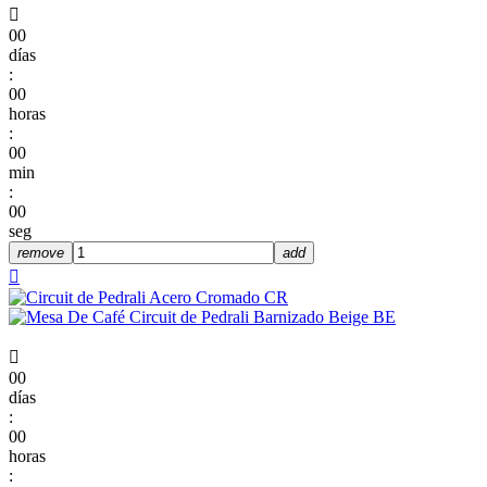

00
días
:
00
horas
:
00
min
:
00
seg
remove
add


00
días
:
00
horas
: