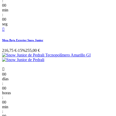
:
00
min
:
00
seg

Mesa Baja Exterior Snow Junior
216,75 €
-15%
255,00 €

00
días
:
00
horas
:
00
min
: