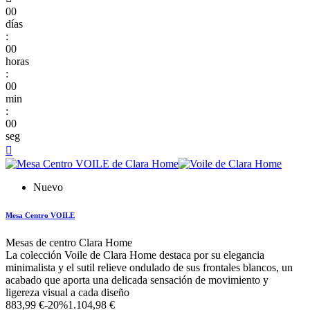
00
días
:
00
horas
:
00
min
:
00
seg

Nuevo
Mesa Centro VOILE
Mesas de centro Clara Home
La colección Voile de Clara Home destaca por su elegancia
minimalista y el sutil relieve ondulado de sus frontales blancos, un
acabado que aporta una delicada sensación de movimiento y
ligereza visual a cada diseño
883,99 €
-20%
1.104,98 €