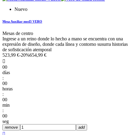
Nuevo
Mesa Auxiliar mod3 VERO
Mesas de centro
Ingrese a un reino donde lo hecho a mano se encuentra con una
expresión de diseño, donde cada línea y contorno susurra historias
de sofisticación atemporal
523,99 €
-20%
654,99 €

00
días
:
00
horas
:
00
min
:
00
seg
remove
add
