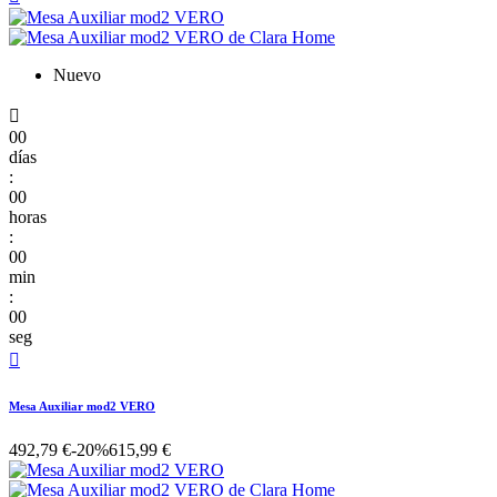
Nuevo

00
días
:
00
horas
:
00
min
:
00
seg

Mesa Auxiliar mod2 VERO
492,79 €
-20%
615,99 €