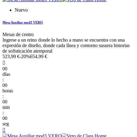
Nuevo
Mesa Auxiliar mod3 VERO
Mesas de centro
Ingrese a un reino donde lo hecho a mano se encuentra con una
expresión de diseño, donde cada línea y contorno susurra historias
de sofisticación atemporal
523,99 €
-20%
654,99 €

00
días
:
00
horas
:
00
min
:
00
seg
