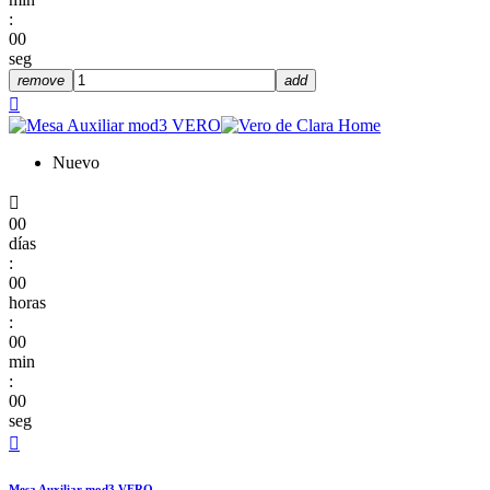
:
00
seg
remove
add

Nuevo

00
días
:
00
horas
:
00
min
:
00
seg

Mesa Auxiliar mod3 VERO