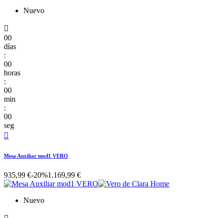
Nuevo

00
días
:
00
horas
:
00
min
:
00
seg

Mesa Auxiliar mod1 VERO
935,99 €
-20%
1.169,99 €
Nuevo