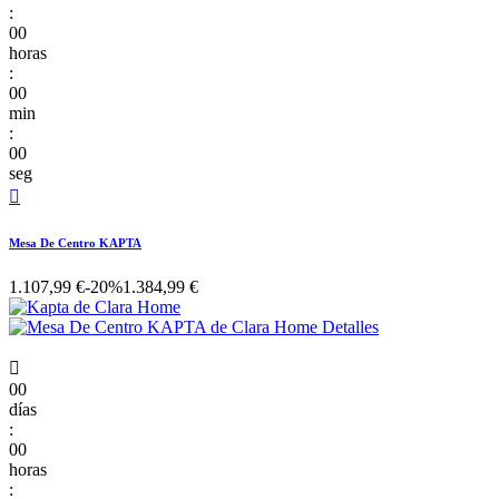
:
00
horas
:
00
min
:
00
seg

Mesa De Centro KAPTA
1.107,99 €
-20%
1.384,99 €

00
días
:
00
horas
: