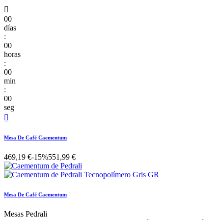

00
días
:
00
horas
:
00
min
:
00
seg

Mesa De Café Caementum
469,19 €
-15%
551,99 €
Mesa De Café Caementum
Mesas Pedrali