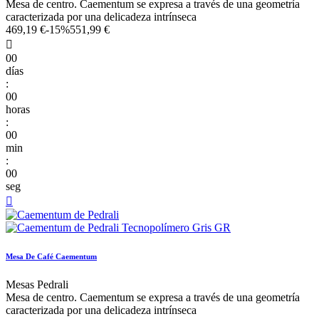
Mesa de centro. Caementum se expresa a través de una geometría
caracterizada por una delicadeza intrínseca
469,19 €
-15%
551,99 €

00
días
:
00
horas
:
00
min
:
00
seg

Mesa De Café Caementum
Mesas Pedrali
Mesa de centro. Caementum se expresa a través de una geometría
caracterizada por una delicadeza intrínseca