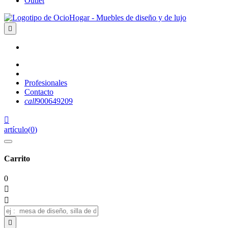
Outlet

Profesionales
Contacto
call
900649209

artículo
(
0
)
Carrito
0


