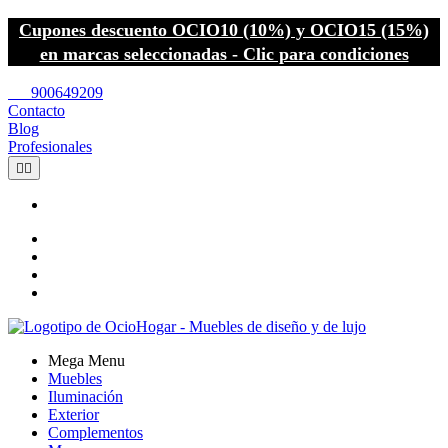
Cupones descuento OCIO10 (10%) y OCIO15 (15%)
en marcas seleccionadas - Clic para condiciones
call
900649209
Contacto
Blog
Profesionales


Mega Menu
Muebles
Iluminación
Exterior
Complementos