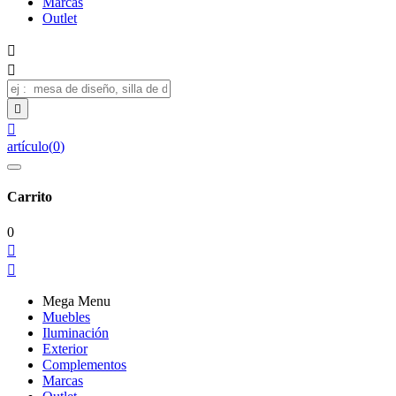
Marcas
Outlet




artículo
(
0
)
Carrito
0


Mega Menu
Muebles
Iluminación
Exterior
Complementos
Marcas