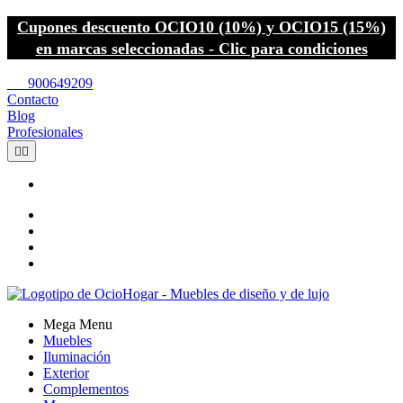
Cupones descuento OCIO10 (10%) y OCIO15 (15%)
en marcas seleccionadas - Clic para condiciones
call
900649209
Contacto
Blog
Profesionales


Mega Menu
Muebles
Iluminación
Exterior
Complementos