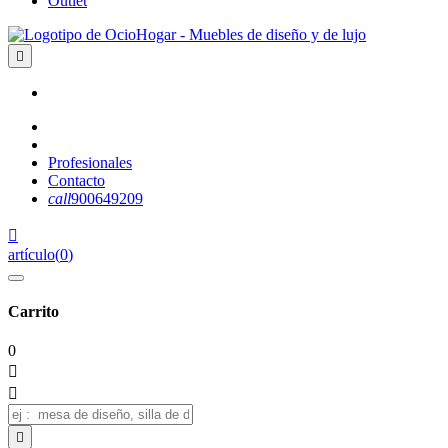
Outlet

Profesionales
Contacto
call
900649209

artículo
(
0
)
Carrito
0


