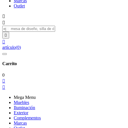
Marcas
Outlet




artículo
(
0
)
Carrito
0


Mega Menu
Muebles
Iluminación
Exterior
Complementos
Marcas