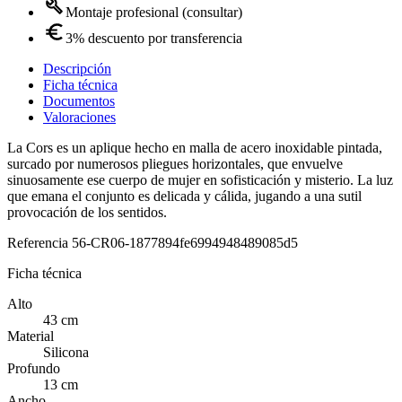
Montaje profesional (consultar)
3% descuento por transferencia
Descripción
Ficha técnica
Documentos
Valoraciones
La Cors es un aplique hecho en malla de acero inoxidable pintada,
surcado por numerosos pliegues horizontales, que envuelve
sinuosamente ese cuerpo de mujer en sofisticación y misterio. La luz
que emana el conjunto es delicada y cálida, jugando a una sutil
provocación de los sentidos.
Referencia
56-CR06-1877894fe6994948489085d5
Ficha técnica
Alto
43 cm
Material
Silicona
Profundo
13 cm
Ancho