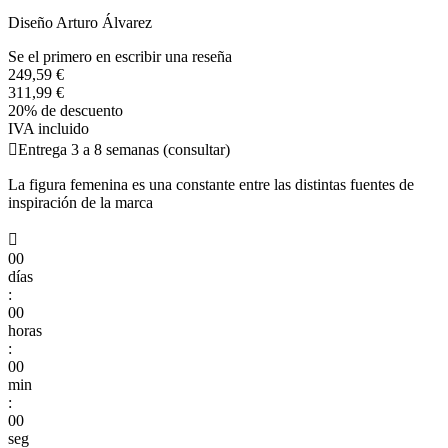
Diseño Arturo Álvarez
Se el primero en escribir una reseña
249,59 €
311,99 €
20% de descuento
IVA incluido

Entrega 3 a 8 semanas (consultar)
La figura femenina es una constante entre las distintas fuentes de
inspiración de la marca

00
días
:
00
horas
:
00
min
:
00
seg