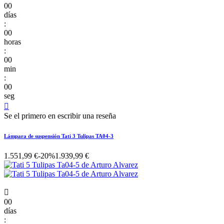
00
días
:
00
horas
:
00
min
:
00
seg

Se el primero en escribir una reseña
Lámpara de suspensión Tati 3 Tulipas TA04-3
1.551,99 €
-20%
1.939,99 €

00
días
: