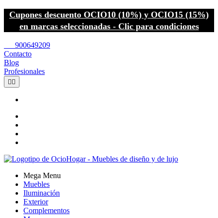
Cupones descuento OCIO10 (10%) y OCIO15 (15%)
en marcas seleccionadas - Clic para condiciones
call
900649209
Contacto
Blog
Profesionales


Mega Menu
Muebles
Iluminación
Exterior
Complementos