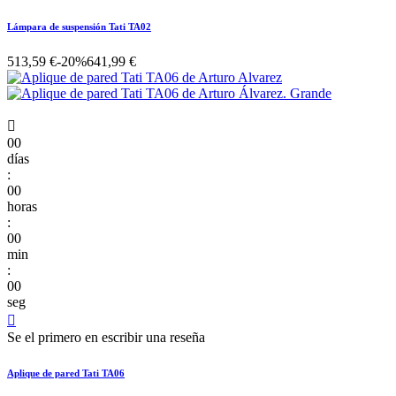
Lámpara de suspensión Tati TA02
513,59 €
-20%
641,99 €

00
días
:
00
horas
:
00
min
:
00
seg

Se el primero en escribir una reseña
Aplique de pared Tati TA06