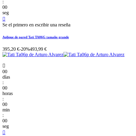
:
00
seg

Se el primero en escribir una reseña
Aplique de pared Tati TA06G tamaño grande
395,20 €
-20%
493,99 €

00
días
:
00
horas
:
00
min
:
00
seg
