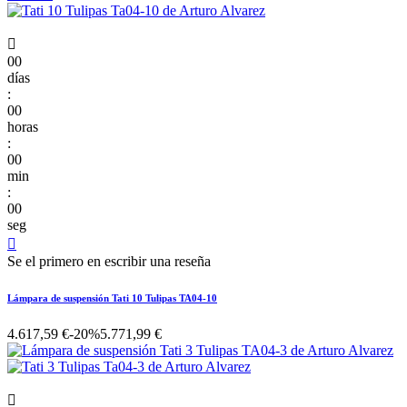

00
días
:
00
horas
:
00
min
:
00
seg

Se el primero en escribir una reseña
Lámpara de suspensión Tati 10 Tulipas TA04-10
4.617,59 €
-20%
5.771,99 €
