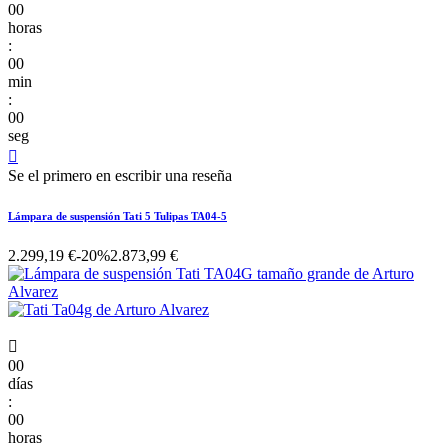
00
horas
:
00
min
:
00
seg

Se el primero en escribir una reseña
Lámpara de suspensión Tati 5 Tulipas TA04-5
2.299,19 €
-20%
2.873,99 €

00
días
:
00
horas