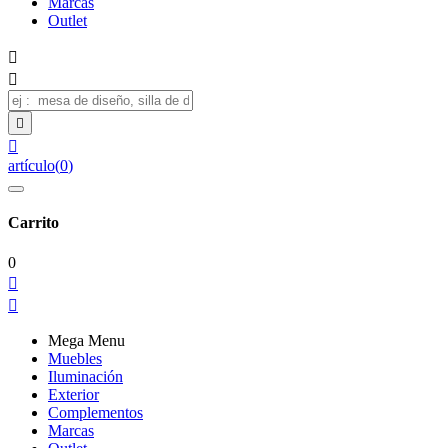
Marcas
Outlet




artículo
(
0
)
Carrito
0


Mega Menu
Muebles
Iluminación
Exterior
Complementos
Marcas