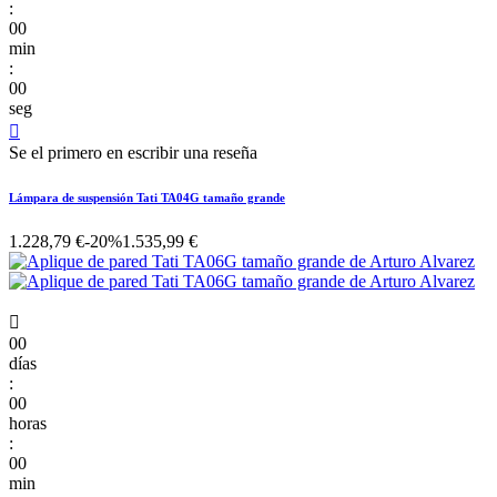
:
00
min
:
00
seg

Se el primero en escribir una reseña
Lámpara de suspensión Tati TA04G tamaño grande
1.228,79 €
-20%
1.535,99 €

00
días
:
00
horas
:
00
min