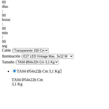
00
días
:
00
horas
:
00
min
:
00
seg
Cable :
Iluminación :
Tamaño :
TA04 Ø54x22h Cm 3,1 Kg

TA04 Ø54x22h Cm
3,1 Kg