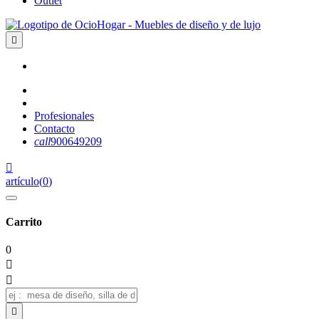
Outlet

Profesionales
Contacto
call
900649209

artículo
(
0
)
Carrito
0


