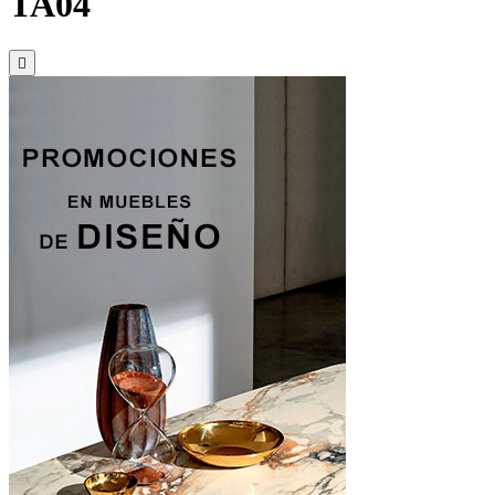
TA04
