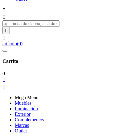




artículo
(
0
)
Carrito
0


Mega Menu
Muebles
Iluminación
Exterior
Complementos
Marcas
Outlet