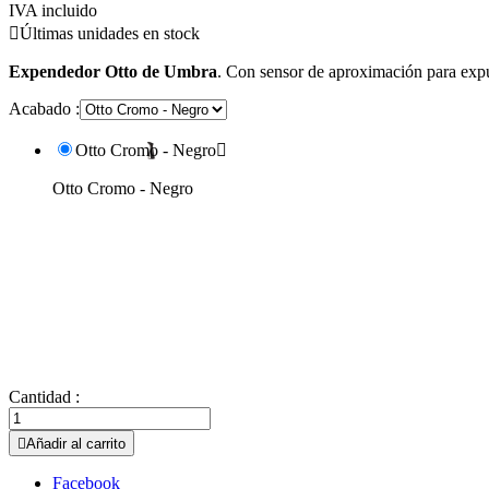
IVA incluido

Últimas unidades en stock
Expendedor Otto de Umbra
. Con sensor de aproximación para expu
Acabado :
Otto Cromo - Negro

Otto Cromo - Negro
Cantidad :

Añadir al carrito
Facebook