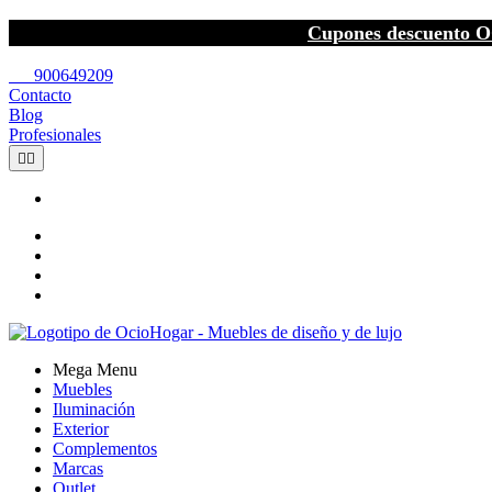
Cupones descuento O
call
900649209
Contacto
Blog
Profesionales


Mega Menu
Muebles
Iluminación
Exterior
Complementos
Marcas
Outlet