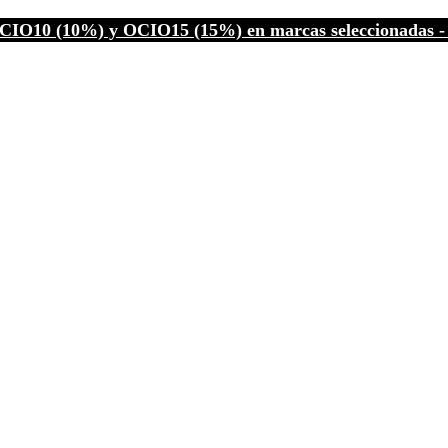
CIO10 (10%) y OCIO15 (15%) en marcas seleccionadas - C