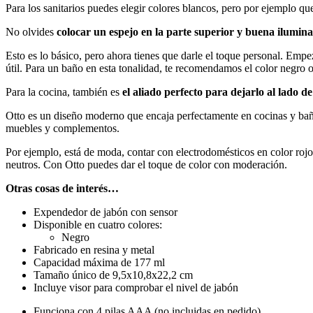
Para los sanitarios puedes elegir colores blancos, pero por ejemplo qu
No olvides
colocar un espejo en la parte superior y buena ilumina
Esto es lo básico, pero ahora tienes que darle el toque personal. Em
útil. Para un baño en esta tonalidad, te recomendamos el color negro o
Para la cocina, también es
el aliado perfecto para dejarlo al lado de 
Otto es un diseño moderno que encaja perfectamente en cocinas y baño
muebles y complementos.
Por ejemplo, está de moda, contar con electrodomésticos en color ro
neutros. Con Otto puedes dar el toque de color con moderación.
Otras cosas de interés…
Expendedor de jabón con sensor
Disponible en cuatro colores:
Negro
Fabricado en resina y metal
Capacidad máxima de 177 ml
Tamaño único de 9,5x10,8x22,2 cm
Incluye visor para comprobar el nivel de jabón
Funciona con 4 pilas AAA (no incluidas en pedido)