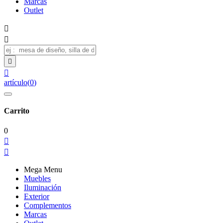
Marcas
Outlet




artículo
(
0
)
Carrito
0


Mega Menu
Muebles
Iluminación
Exterior
Complementos
Marcas