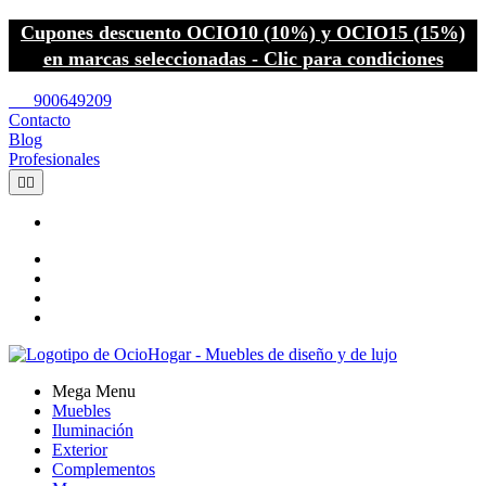
Cupones descuento OCIO10 (10%) y OCIO15 (15%)
en marcas seleccionadas - Clic para condiciones
call
900649209
Contacto
Blog
Profesionales


Mega Menu
Muebles
Iluminación
Exterior
Complementos