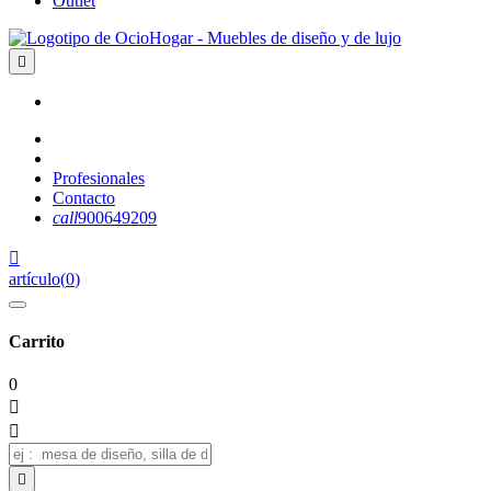
Outlet

Profesionales
Contacto
call
900649209

artículo
(
0
)
Carrito
0


