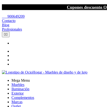
Cupones descuento O
call
900649209
Contacto
Blog
Profesionales


Mega Menu
Muebles
Iluminación
Exterior
Complementos
Marcas
Outlet