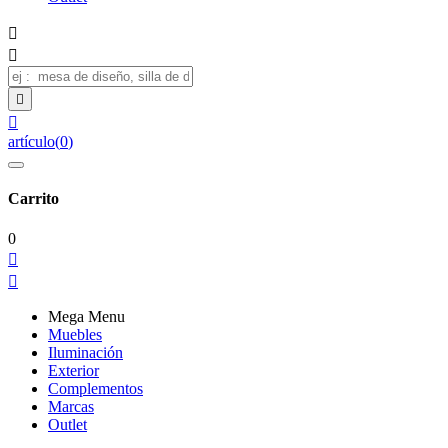




artículo
(
0
)
Carrito
0


Mega Menu
Muebles
Iluminación
Exterior
Complementos
Marcas
Outlet