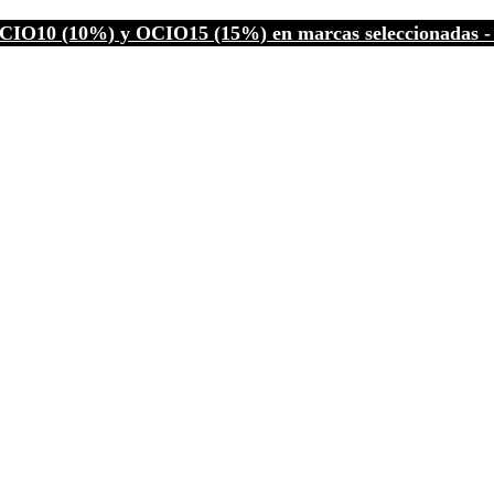
CIO10 (10%) y OCIO15 (15%) en marcas seleccionadas - C