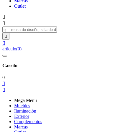
Marcas
Outlet




artículo
(
0
)
Carrito
0


Mega Menu
Muebles
Iluminación
Exterior
Complementos
Marcas