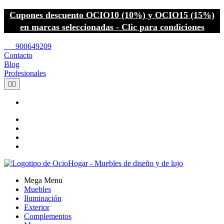
Cupones descuento OCIO10 (10%) y OCIO15 (15%)
en marcas seleccionadas - Clic para condiciones
call
900649209
Contacto
Blog
Profesionales


Mega Menu
Muebles
Iluminación
Exterior
Complementos