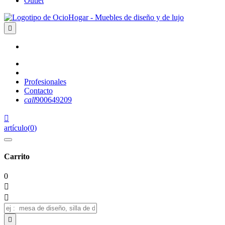
Outlet

Profesionales
Contacto
call
900649209

artículo
(
0
)
Carrito
0


