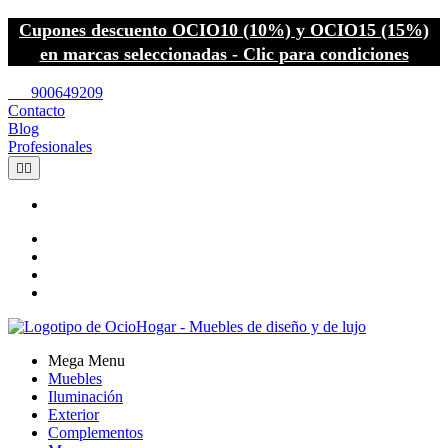
Cupones descuento OCIO10 (10%) y OCIO15 (15%)
en marcas seleccionadas - Clic para condiciones
call
900649209
Contacto
Blog
Profesionales


Mega Menu
Muebles
Iluminación
Exterior
Complementos