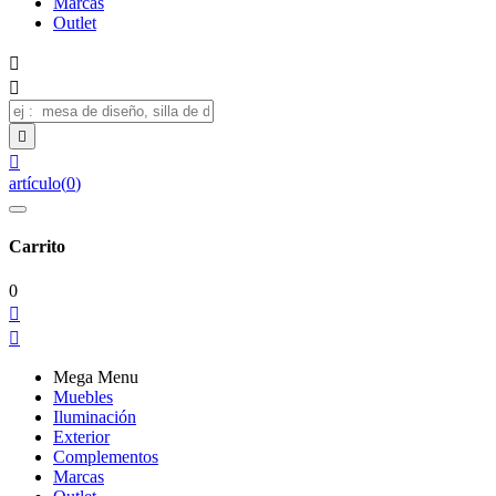
Marcas
Outlet




artículo
(
0
)
Carrito
0


Mega Menu
Muebles
Iluminación
Exterior
Complementos
Marcas