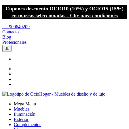
Cupones descuento OCIO10 (10%) y OCIO15 (15%)
en marcas seleccionadas - Clic para condiciones
call
900649209
Contacto
Blog
Profesionales


Mega Menu
Muebles
Iluminación
Exterior
Complementos