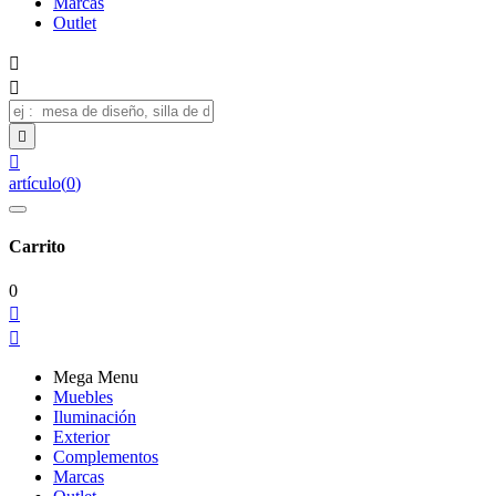
Marcas
Outlet




artículo
(
0
)
Carrito
0


Mega Menu
Muebles
Iluminación
Exterior
Complementos
Marcas