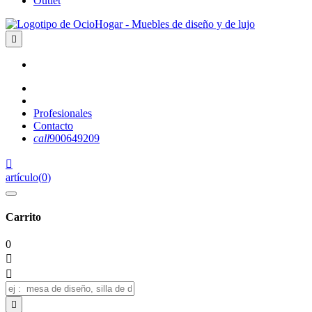
Outlet

Profesionales
Contacto
call
900649209

artículo
(
0
)
Carrito
0


