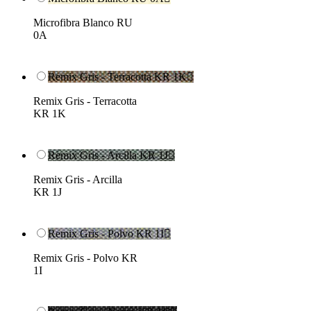
Microfibra Blanco RU
0A
Remix Gris - Terracotta KR 1K

Remix Gris - Terracotta
KR 1K
Remix Gris - Arcilla KR 1J

Remix Gris - Arcilla
KR 1J
Remix Gris - Polvo KR 1I

Remix Gris - Polvo KR
1I