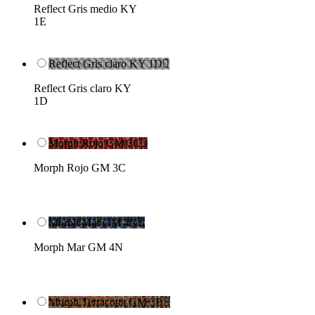
Reflect Gris medio KY
1E
Reflect Gris claro KY 1D

Reflect Gris claro KY
1D
Morph Rojo GM 3C

Morph Rojo GM 3C
Morph Mar GM 4N

Morph Mar GM 4N
Morph Terracotta GM 3B
