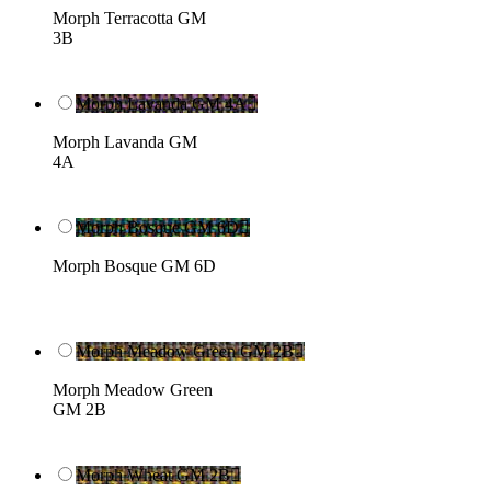
Morph Terracotta GM
3B
Morph Lavanda GM 4A

Morph Lavanda GM
4A
Morph Bosque GM 6D

Morph Bosque GM 6D
Morph Meadow Green GM 2B

Morph Meadow Green
GM 2B
Morph Wheat GM 2B
