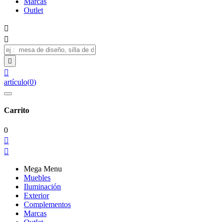
Marcas
Outlet




artículo
(
0
)
Carrito
0


Mega Menu
Muebles
Iluminación
Exterior
Complementos
Marcas