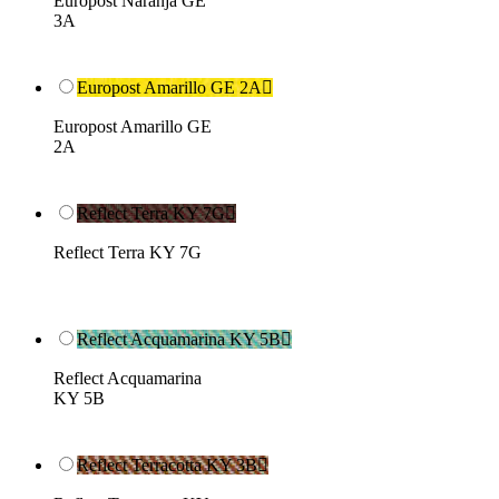
Europost Naranja GE
3A
Europost Amarillo GE 2A

Europost Amarillo GE
2A
Reflect Terra KY 7G

Reflect Terra KY 7G
Reflect Acquamarina KY 5B

Reflect Acquamarina
KY 5B
Reflect Terracotta KY 3B
