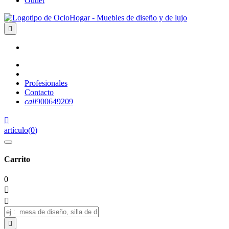
Outlet

Profesionales
Contacto
call
900649209

artículo
(
0
)
Carrito
0


