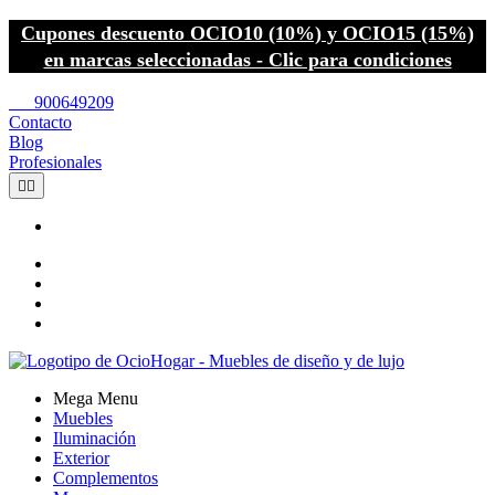
Cupones descuento OCIO10 (10%) y OCIO15 (15%)
en marcas seleccionadas - Clic para condiciones
call
900649209
Contacto
Blog
Profesionales


Mega Menu
Muebles
Iluminación
Exterior
Complementos