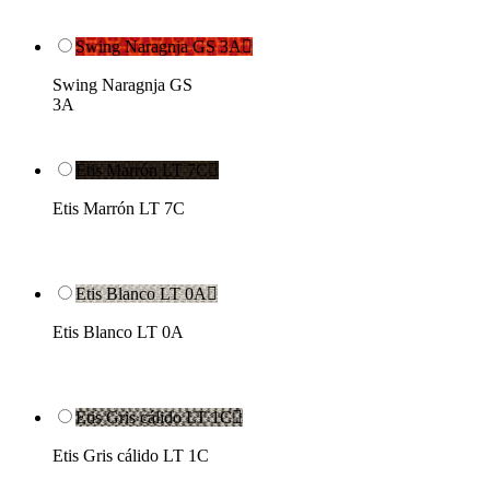
Swing Naragnja GS 3A

Swing Naragnja GS
3A
Etis Marrón LT 7C

Etis Marrón LT 7C
Etis Blanco LT 0A

Etis Blanco LT 0A
Etis Gris cálido LT 1C

Etis Gris cálido LT 1C