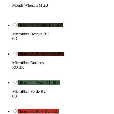
Morph Wheat GM 2B
Microfibra Bosque RU 6D

Microfibra Bosque RU
6D
Microfibra Burdeos RU 3R

Microfibra Burdeos
RU 3R
Microfibra Verde RU 6B

Microfibra Verde RU
6B
Microfibra Rojo RU 3C
