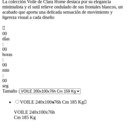
La colección Voile de Clara Home destaca por su elegancia
minimalista y el sutil relieve ondulado de sus frontales blancos, un
acabado que aporta una delicada sensación de movimiento y
ligereza visual a cada diseño

00
días
:
00
horas
:
00
min
:
00
seg
Tamaño :
VOILE 240x100x76h Cm 185 Kg

VOILE 240x100x76h
Cm 185 Kg