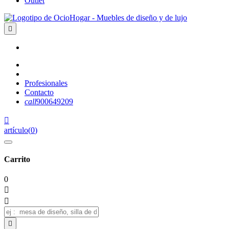
Outlet

Profesionales
Contacto
call
900649209

artículo
(
0
)
Carrito
0


