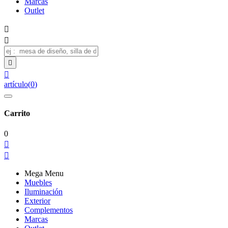
Marcas
Outlet




artículo
(
0
)
Carrito
0


Mega Menu
Muebles
Iluminación
Exterior
Complementos
Marcas