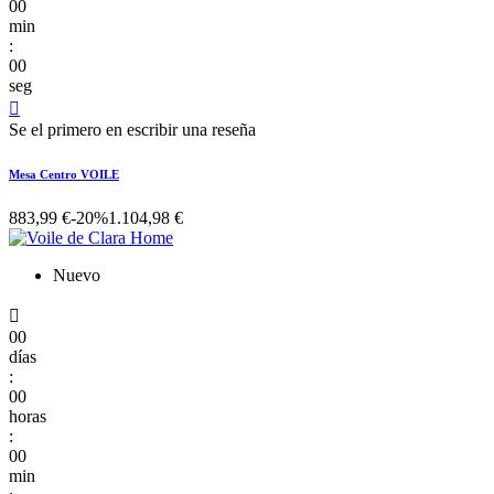
00
min
:
00
seg

Se el primero en escribir una reseña
Mesa Centro VOILE
883,99 €
-20%
1.104,98 €
Nuevo

00
días
:
00
horas
:
00
min