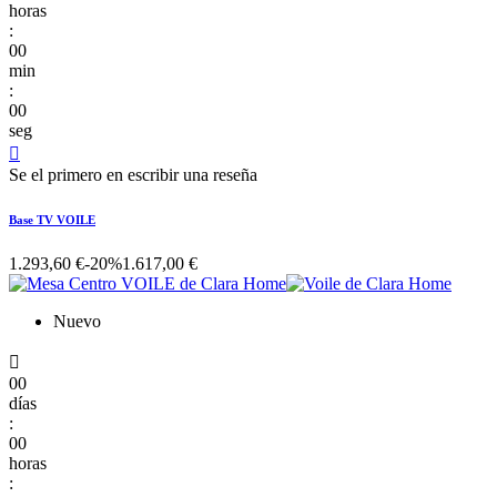
horas
:
00
min
:
00
seg

Se el primero en escribir una reseña
Base TV VOILE
1.293,60 €
-20%
1.617,00 €
Nuevo

00
días
:
00
horas
: