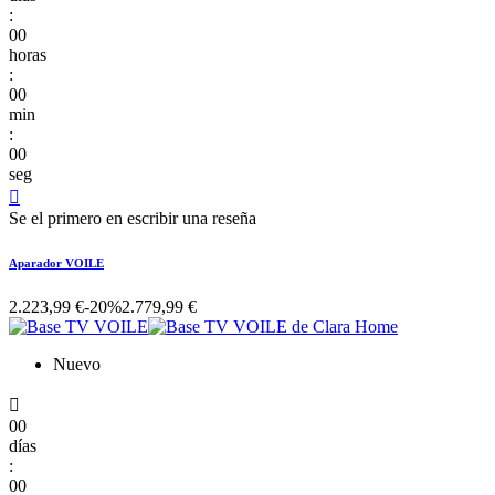
:
00
horas
:
00
min
:
00
seg

Se el primero en escribir una reseña
Aparador VOILE
2.223,99 €
-20%
2.779,99 €
Nuevo

00
días
:
00