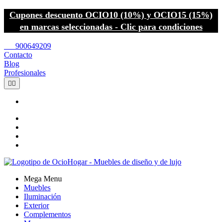
Cupones descuento OCIO10 (10%) y OCIO15 (15%)
en marcas seleccionadas - Clic para condiciones
call
900649209
Contacto
Blog
Profesionales


Mega Menu
Muebles
Iluminación
Exterior
Complementos