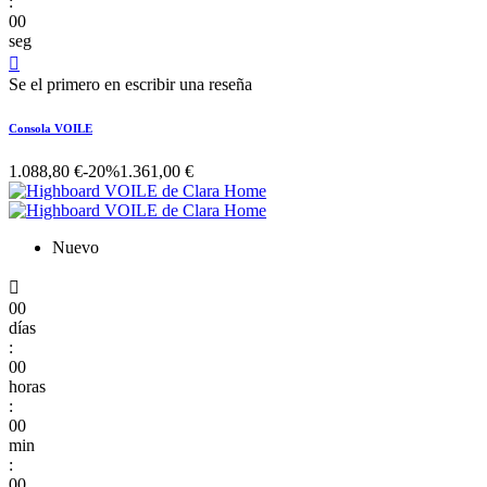
:
00
seg

Se el primero en escribir una reseña
Consola VOILE
1.088,80 €
-20%
1.361,00 €
Nuevo

00
días
:
00
horas
:
00
min
:
00