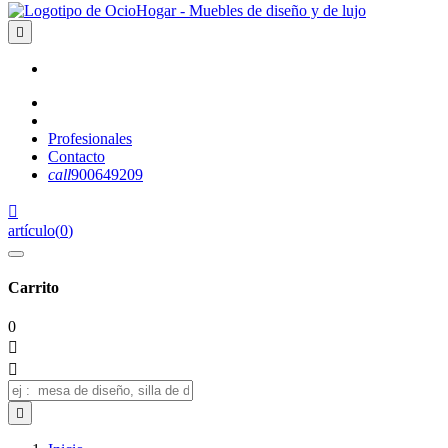

Profesionales
Contacto
call
900649209

artículo
(
0
)
Carrito
0


