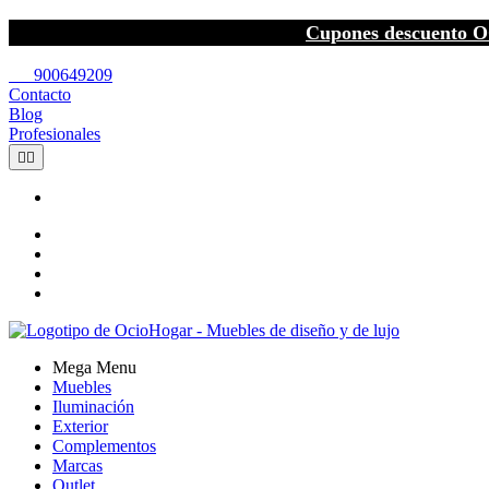
Cupones descuento O
call
900649209
Contacto
Blog
Profesionales


Mega Menu
Muebles
Iluminación
Exterior
Complementos
Marcas
Outlet