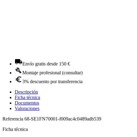
Envío gratis desde 150 €
Montaje profesional (consultar)
3% descuento por transferencia
Descripción
Ficha técnica
Documentos
Valoraciones
Referencia
68-SE1FN70001-f009ac4c0489adb539
Ficha técnica