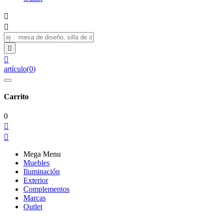




artículo
(
0
)
Carrito
0


Mega Menu
Muebles
Iluminación
Exterior
Complementos
Marcas
Outlet