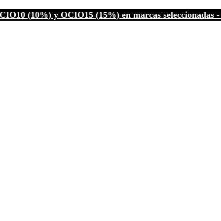
CIO10 (10%) y OCIO15 (15%) en marcas seleccionadas - C