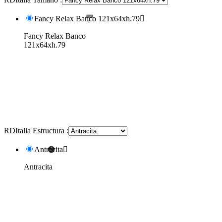
Fancy Relax Banco 121x64xh.79

Fancy Relax Banco
121x64xh.79
RDItalia Estructura :
Antracita

Antracita