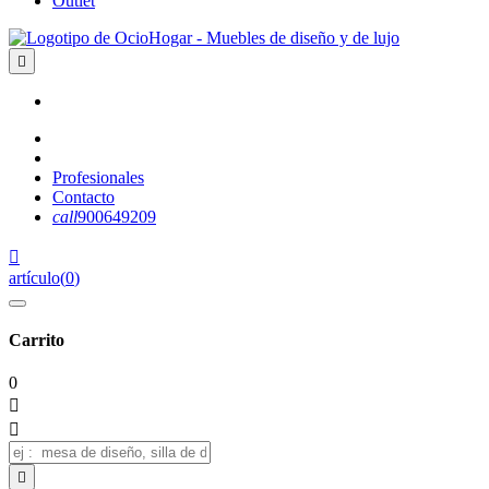
Outlet

Profesionales
Contacto
call
900649209

artículo
(
0
)
Carrito
0


