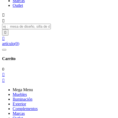
Marcas
Outlet




artículo
(
0
)
Carrito
0


Mega Menu
Muebles
Iluminación
Exterior
Complementos
Marcas