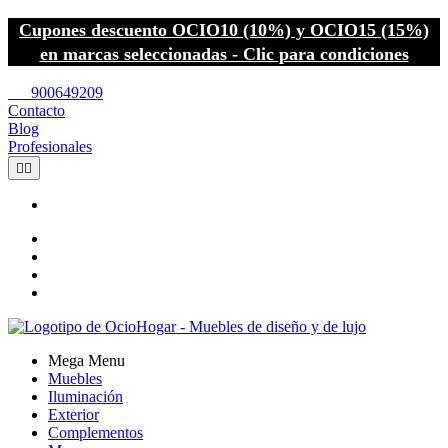
Cupones descuento OCIO10 (10%) y OCIO15 (15%)
en marcas seleccionadas - Clic para condiciones
call
900649209
Contacto
Blog
Profesionales


Mega Menu
Muebles
Iluminación
Exterior
Complementos