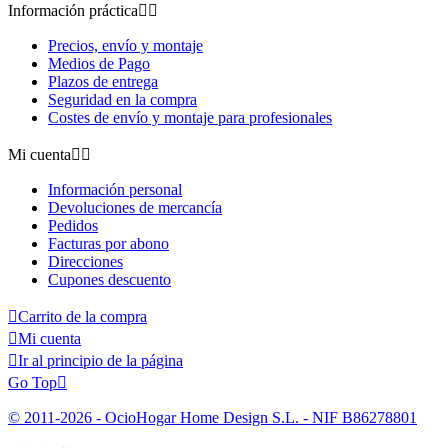
Información práctica


Precios, envío y montaje
Medios de Pago
Plazos de entrega
Seguridad en la compra
Costes de envío y montaje para profesionales
Mi cuenta


Información personal
Devoluciones de mercancía
Pedidos
Facturas por abono
Direcciones
Cupones descuento

Carrito de la compra

Mi cuenta

Ir al principio de la página
Go Top

© 2011-2026 - OcioHogar Home Design S.L. - NIF B86278801