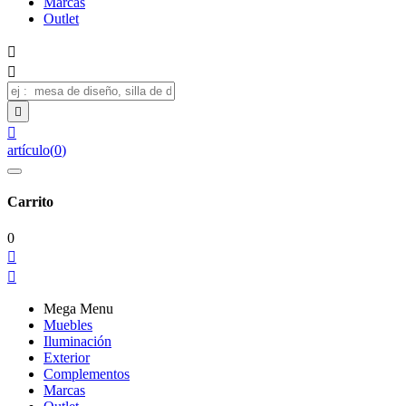
Marcas
Outlet




artículo
(
0
)
Carrito
0


Mega Menu
Muebles
Iluminación
Exterior
Complementos
Marcas