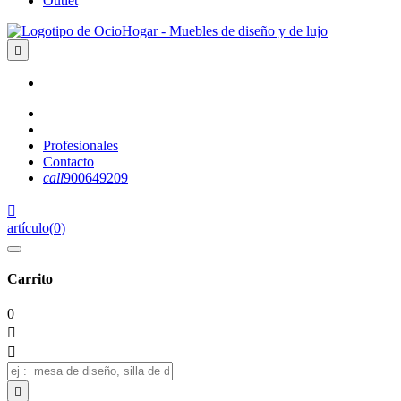
Outlet

Profesionales
Contacto
call
900649209

artículo
(
0
)
Carrito
0


