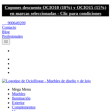
Cupones descuento OCIO10 (10%) y OCIO15 (15%)
en marcas seleccionadas - Clic para condiciones
call
900649209
Contacto
Blog
Profesionales


Mega Menu
Muebles
Iluminación
Exterior
Complementos