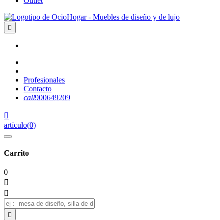
Outlet

Profesionales
Contacto
call
900649209

artículo
(
0
)
Carrito
0


