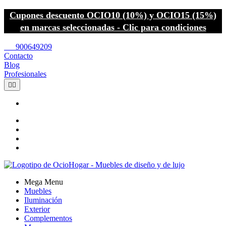
Cupones descuento OCIO10 (10%) y OCIO15 (15%)
en marcas seleccionadas - Clic para condiciones
call
900649209
Contacto
Blog
Profesionales


Mega Menu
Muebles
Iluminación
Exterior
Complementos