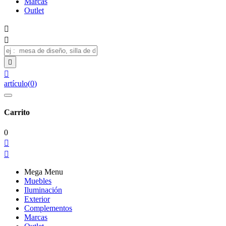
Marcas
Outlet




artículo
(
0
)
Carrito
0


Mega Menu
Muebles
Iluminación
Exterior
Complementos
Marcas