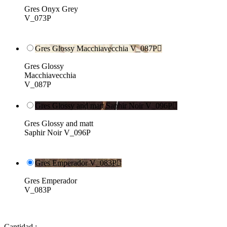
Gres Onyx Grey
V_073P
Gres Glossy Macchiavecchia V_087P

Gres Glossy
Macchiavecchia
V_087P
Gres Glossy and matt Saphir Noir V_096P

Gres Glossy and matt
Saphir Noir V_096P
Gres Emperador V_083P

Gres Emperador
V_083P
Cantidad :