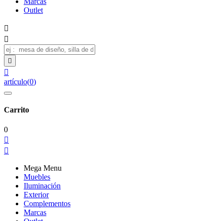
Marcas
Outlet




artículo
(
0
)
Carrito
0


Mega Menu
Muebles
Iluminación
Exterior
Complementos
Marcas