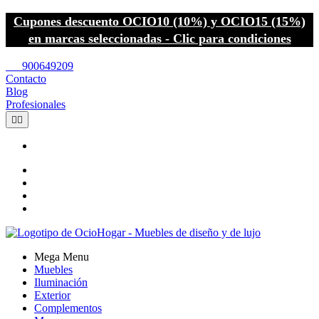
Cupones descuento OCIO10 (10%) y OCIO15 (15%)
en marcas seleccionadas - Clic para condiciones
call
900649209
Contacto
Blog
Profesionales


Mega Menu
Muebles
Iluminación
Exterior
Complementos