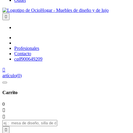
Outlet

Profesionales
Contacto
call
900649209

artículo
(
0
)
Carrito
0


