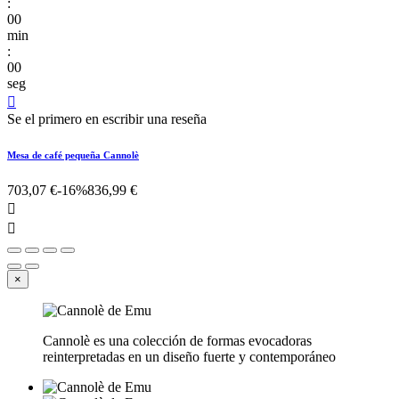
:
00
min
:
00
seg

Se el primero en escribir una reseña
Mesa de café pequeña Cannolè
703,07 €
-16%
836,99 €


×
Cannolè es una colección de formas evocadoras
reinterpretadas en un diseño fuerte y contemporáneo