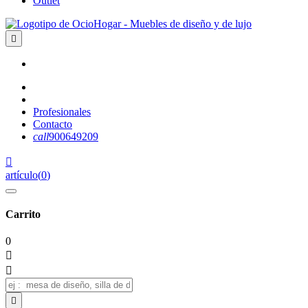
Outlet

Profesionales
Contacto
call
900649209

artículo
(
0
)
Carrito
0


