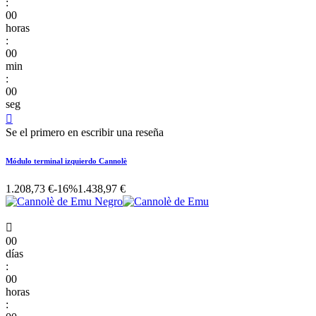
:
00
horas
:
00
min
:
00
seg

Se el primero en escribir una reseña
Módulo terminal izquierdo Cannolè
1.208,73 €
-16%
1.438,97 €

00
días
:
00
horas
: