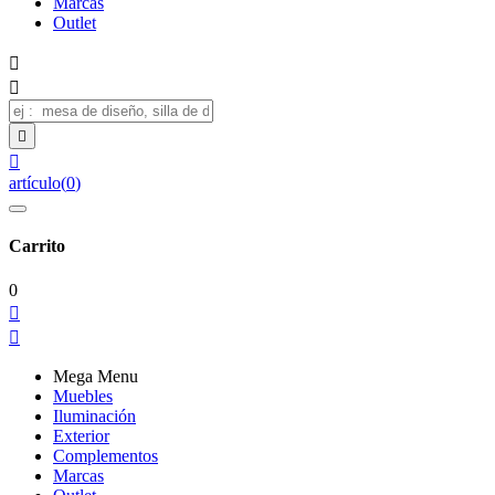
Marcas
Outlet




artículo
(
0
)
Carrito
0


Mega Menu
Muebles
Iluminación
Exterior
Complementos
Marcas