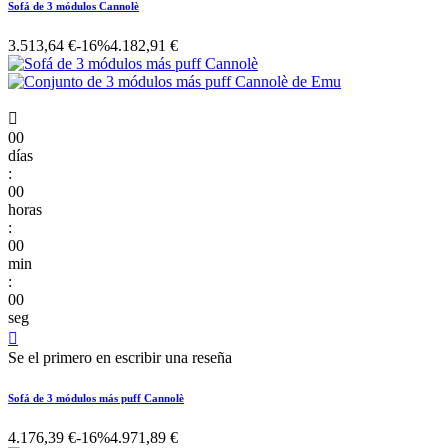
Sofá de 3 módulos Cannolè
3.513,64 €
-16%
4.182,91 €

00
días
:
00
horas
:
00
min
:
00
seg

Se el primero en escribir una reseña
Sofá de 3 módulos más puff Cannolè
4.176,39 €
-16%
4.971,89 €