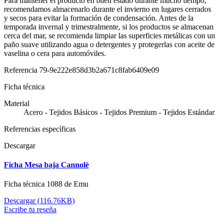
Para mantener el producto en buen estado durante mucho tiempo,
recomendamos almacenarlo durante el invierno en lugares cerrados
y secos para evitar la formación de condensación. Antes de la
temporada invernal y trimestralmente, si los productos se almacenan
cerca del mar, se recomienda limpiar las superficies metálicas con un
paño suave utilizando agua o detergentes y protegerlas con aceite de
vaselina o cera para automóviles.
Referencia
79-9e222e858d3b2a671c8fab6409e09
Ficha técnica
Material
Acero - Tejidos Básicos - Tejidos Premium - Tejidos Estándar
Referencias específicas
Descargar
Ficha Mesa baja Cannolè
Ficha técnica 1088 de Emu
Descargar (116.76KB)
Escribe tu reseña