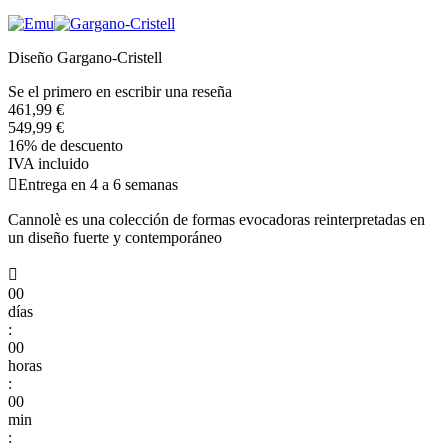
Diseño Gargano-Cristell
Se el primero en escribir una reseña
461,99 €
549,99 €
16% de descuento
IVA incluido

Entrega en 4 a 6 semanas
Cannolè es una colección de formas evocadoras reinterpretadas en
un diseño fuerte y contemporáneo

00
días
:
00
horas
:
00
min
: