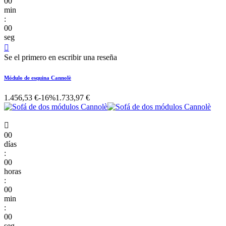
00
min
:
00
seg

Se el primero en escribir una reseña
Módulo de esquina Cannolè
1.456,53 €
-16%
1.733,97 €

00
días
:
00
horas
:
00
min
:
00
seg