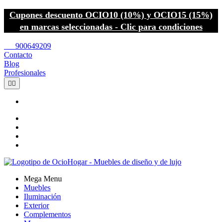
Cupones descuento OCIO10 (10%) y OCIO15 (15%)
en marcas seleccionadas - Clic para condiciones
call
900649209
Contacto
Blog
Profesionales


Mega Menu
Muebles
Iluminación
Exterior
Complementos