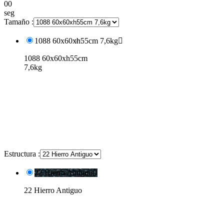
00
seg
Tamaño :
1088 60x60xh55cm 7,6kg

1088 60x60xh55cm
7,6kg
Estructura :
22 Hierro Antiguo

22 Hierro Antiguo