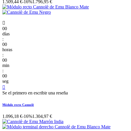
1.509,44 €
-16%
1.796,95 €

00
días
:
00
horas
:
00
min
:
00
seg

Se el primero en escribir una reseña
Módulo recto Cannolè
1.096,18 €
-16%
1.304,97 €