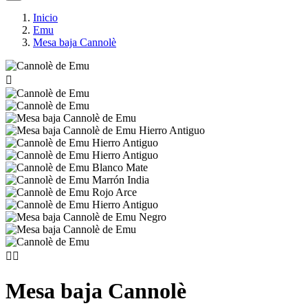
Inicio
Emu
Mesa baja Cannolè



Mesa baja Cannolè