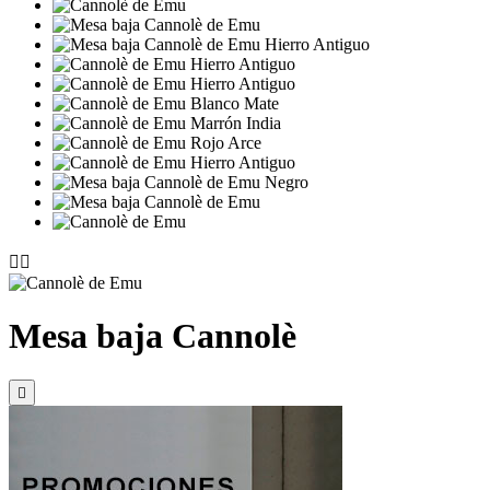


Mesa baja Cannolè
