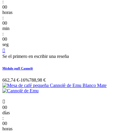
:
00
horas
:
00
min
:
00
seg

Se el primero en escribir una reseña
Módulo puff Cannolè
662,74 €
-16%
788,98 €

00
días
:
00
horas