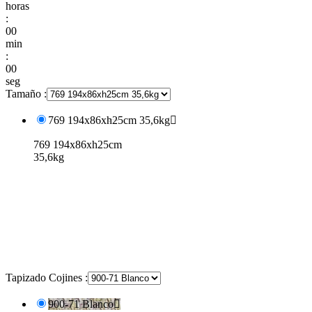
horas
:
00
min
:
00
seg
Tamaño :
769 194x86xh25cm 35,6kg

769 194x86xh25cm
35,6kg
Tapizado Cojines :
900-71 Blanco
