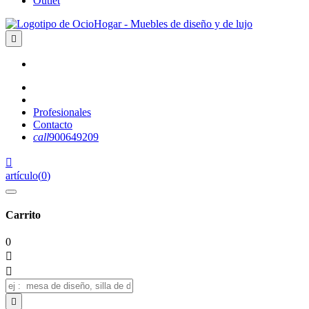
Outlet

Profesionales
Contacto
call
900649209

artículo
(
0
)
Carrito
0


