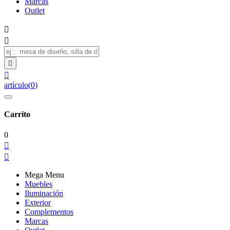
Marcas
Outlet




artículo
(
0
)
Carrito
0


Mega Menu
Muebles
Iluminación
Exterior
Complementos
Marcas