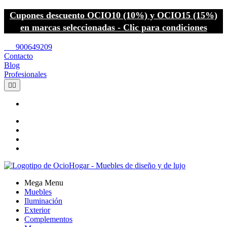
Cupones descuento OCIO10 (10%) y OCIO15 (15%)
en marcas seleccionadas - Clic para condiciones
call
900649209
Contacto
Blog
Profesionales


Mega Menu
Muebles
Iluminación
Exterior
Complementos