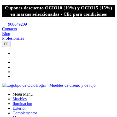
Cupones descuento OCIO10 (10%) y OCIO15 (15%)
en marcas seleccionadas - Clic para condiciones
call
900649209
Contacto
Blog
Profesionales


Mega Menu
Muebles
Iluminación
Exterior
Complementos