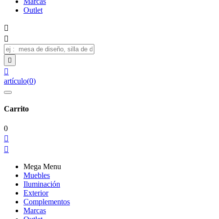
Marcas
Outlet




artículo
(
0
)
Carrito
0


Mega Menu
Muebles
Iluminación
Exterior
Complementos
Marcas