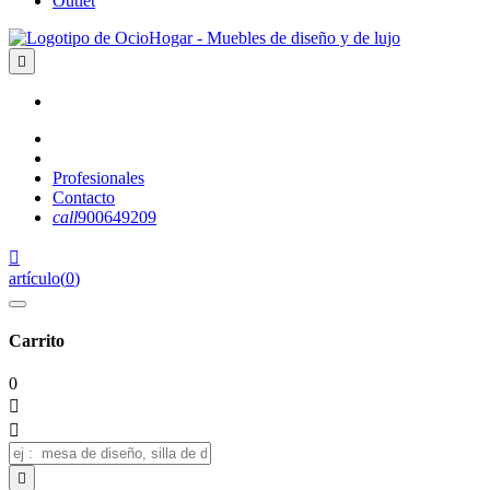
Outlet

Profesionales
Contacto
call
900649209

artículo
(
0
)
Carrito
0


