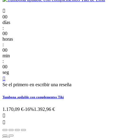

00
días
:
00
horas
:
00
min
:
00
seg

Se el primero en escribir una reseña
Tumbona apilable con complementos Tiki
1.170,09 €
-16%
1.392,96 €

