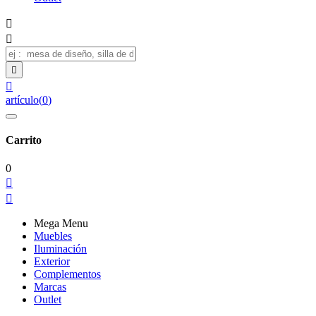




artículo
(
0
)
Carrito
0


Mega Menu
Muebles
Iluminación
Exterior
Complementos
Marcas
Outlet