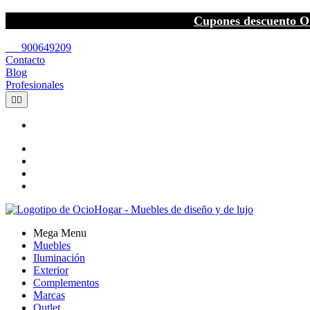
Cupones descuento O
call
900649209
Contacto
Blog
Profesionales


Mega Menu
Muebles
Iluminación
Exterior
Complementos
Marcas
Outlet