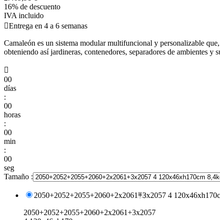
16% de descuento
IVA incluido

Entrega en 4 a 6 semanas
Camaleón es un sistema modular multifuncional y personalizable que, 
obteniendo así jardineras, contenedores, separadores de ambientes y s

00
días
:
00
horas
:
00
min
:
00
seg
Tamaño :
2050+2052+2055+2060+2x2061+3x2057 4 120x46xh170c
2050+2052+2055+2060+2x2061+3x2057