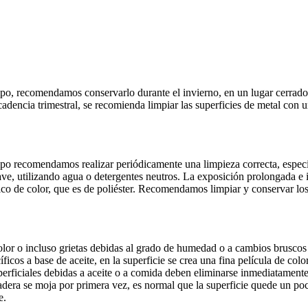
, recomendamos conservarlo durante el invierno, en un lugar cerrado y
adencia trimestral, se recomienda limpiar las superficies de metal con 
po recomendamos realizar periódicamente una limpieza correcta, especi
ave, utilizando agua o detergentes neutros. La exposición prolongada e
stético de color, que es de poliéster. Recomendamos limpiar y conservar 
 color o incluso grietas debidas al grado de humedad o a cambios brusco
ficos a base de aceite, en la superficie se crea una fina película de color
erficiales debidas a aceite o a comida deben eliminarse inmediatamente
era se moja por primera vez, es normal que la superficie quede un poco 
e.