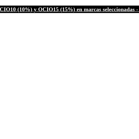
CIO10 (10%) y OCIO15 (15%) en marcas seleccionadas - C