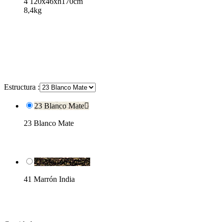
4 120x46xh170cm
8,4kg
Estructura :
23 Blanco Mate

23 Blanco Mate
41 Marrón India

41 Marrón India