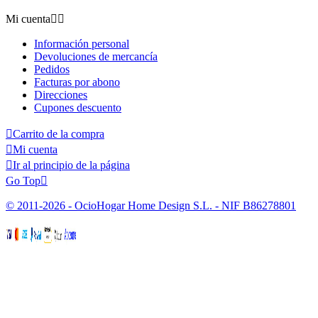
Mi cuenta


Información personal
Devoluciones de mercancía
Pedidos
Facturas por abono
Direcciones
Cupones descuento

Carrito de la compra

Mi cuenta

Ir al principio de la página
Go Top

© 2011-2026 - OcioHogar Home Design S.L. - NIF B86278801