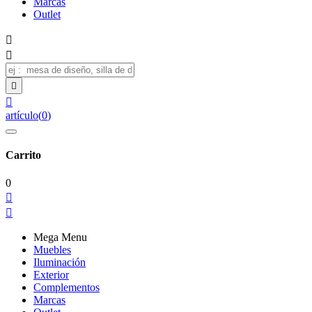
Marcas
Outlet




artículo
(
0
)
Carrito
0


Mega Menu
Muebles
Iluminación
Exterior
Complementos
Marcas