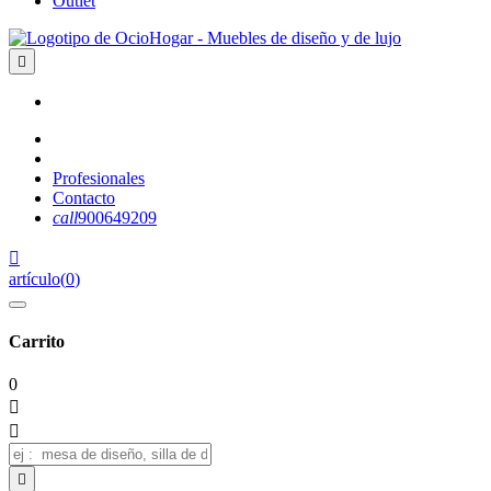
Outlet

Profesionales
Contacto
call
900649209

artículo
(
0
)
Carrito
0


