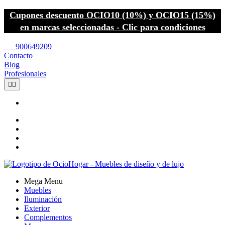
Cupones descuento OCIO10 (10%) y OCIO15 (15%)
en marcas seleccionadas - Clic para condiciones
call
900649209
Contacto
Blog
Profesionales


Mega Menu
Muebles
Iluminación
Exterior
Complementos