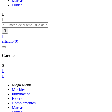
Marcas
Outlet




artículo
(
0
)
Carrito
0


Mega Menu
Muebles
Iluminación
Exterior
Complementos
Marcas