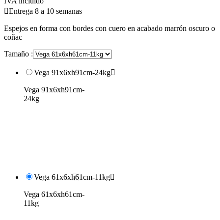
IVA incluido

Entrega 8 a 10 semanas
Espejos en forma con bordes con cuero en acabado marrón oscuro o
coñac
Tamaño :
Vega 91x6xh91cm-24kg

Vega 91x6xh91cm-
24kg
Vega 61x6xh61cm-11kg

Vega 61x6xh61cm-
11kg