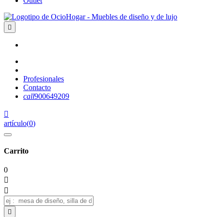
Outlet

Profesionales
Contacto
call
900649209

artículo
(
0
)
Carrito
0


