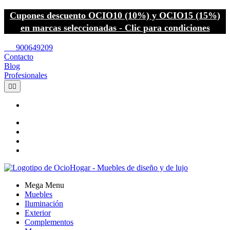
Cupones descuento OCIO10 (10%) y OCIO15 (15%)
en marcas seleccionadas - Clic para condiciones
call
900649209
Contacto
Blog
Profesionales


Mega Menu
Muebles
Iluminación
Exterior
Complementos