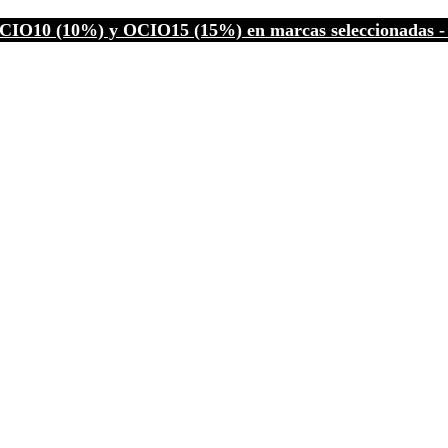
CIO10 (10%) y OCIO15 (15%) en marcas seleccionadas - C