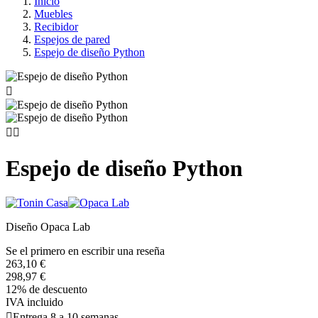
Inicio
Muebles
Recibidor
Espejos de pared
Espejo de diseño Python



Espejo de diseño Python
Diseño Opaca Lab
Se el primero en escribir una reseña
263,10 €
298,97 €
12% de descuento
IVA incluido

Entrega 8 a 10 semanas