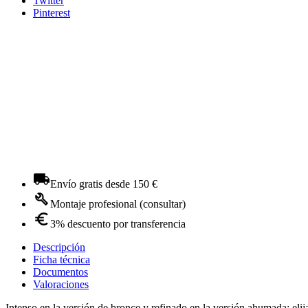
Twitter
Pinterest
Envío gratis desde 150 €
Montaje profesional (consultar)
3% descuento por transferencia
Descripción
Ficha técnica
Documentos
Valoraciones
Intenso en la versión de bronce y refinado en la versión ahumada: eli