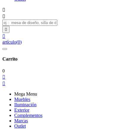




artículo
(
0
)
Carrito
0


Mega Menu
Muebles
Iluminación
Exterior
Complementos
Marcas
Outlet