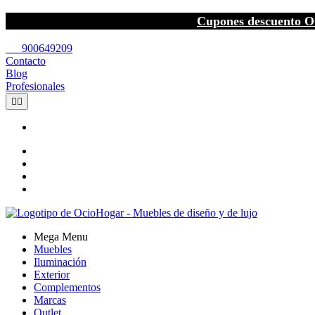
Cupones descuento O
call
900649209
Contacto
Blog
Profesionales


Mega Menu
Muebles
Iluminación
Exterior
Complementos
Marcas
Outlet