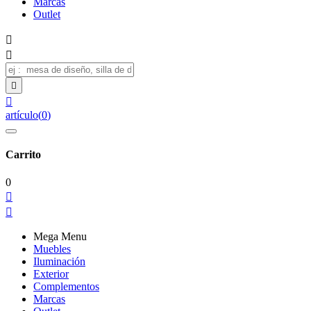
Marcas
Outlet




artículo
(
0
)
Carrito
0


Mega Menu
Muebles
Iluminación
Exterior
Complementos
Marcas