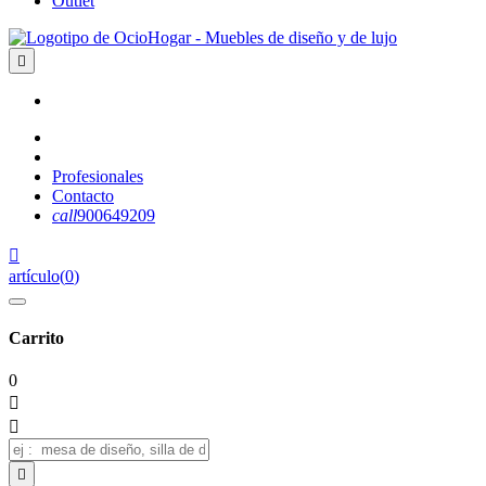
Outlet

Profesionales
Contacto
call
900649209

artículo
(
0
)
Carrito
0


