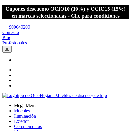
Cupones descuento OCIO10 (10%) y OCIO15 (15%)
en marcas seleccionadas - Clic para condiciones
call
900649209
Contacto
Blog
Profesionales


Mega Menu
Muebles
Iluminación
Exterior
Complementos