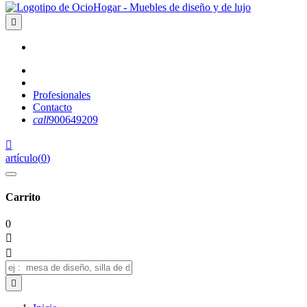

Profesionales
Contacto
call
900649209

artículo
(
0
)
Carrito
0


