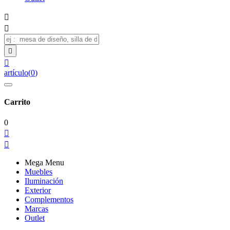




artículo
(
0
)
Carrito
0


Mega Menu
Muebles
Iluminación
Exterior
Complementos
Marcas
Outlet