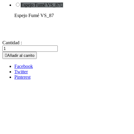
Espejo Fumé VS_87

Espejo Fumé VS_87
Cantidad :

Añadir al carrito
Facebook
Twitter
Pinterest