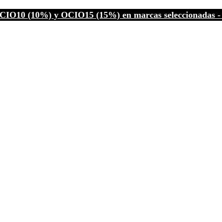
CIO10 (10%) y OCIO15 (15%) en marcas seleccionadas - C