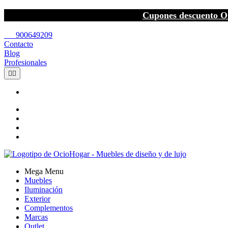
Cupones descuento O
call
900649209
Contacto
Blog
Profesionales


Mega Menu
Muebles
Iluminación
Exterior
Complementos
Marcas
Outlet