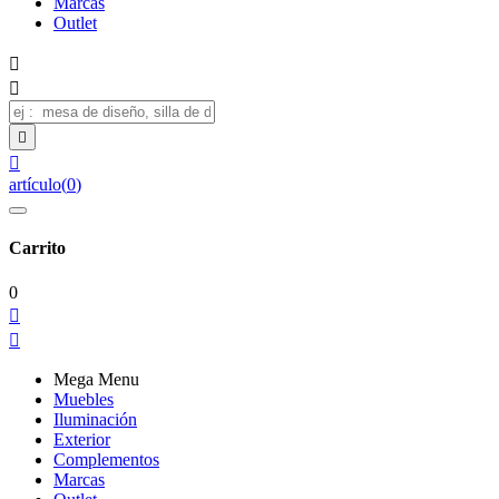
Marcas
Outlet




artículo
(
0
)
Carrito
0


Mega Menu
Muebles
Iluminación
Exterior
Complementos
Marcas