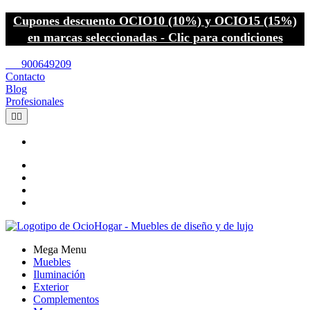
Cupones descuento OCIO10 (10%) y OCIO15 (15%)
en marcas seleccionadas - Clic para condiciones
call
900649209
Contacto
Blog
Profesionales


Mega Menu
Muebles
Iluminación
Exterior
Complementos