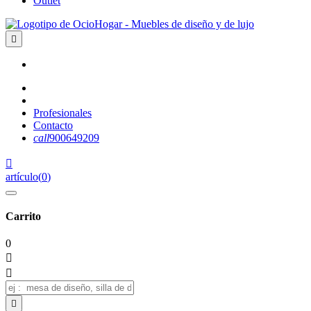
Outlet

Profesionales
Contacto
call
900649209

artículo
(
0
)
Carrito
0


