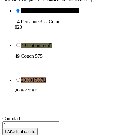
14 Percaline 35 - Coton 828

14 Percaline 35 - Coton
828
49 Cotton 575

49 Cotton 575
29 8017.87

29 8017.87
Cantidad :

Añadir al carrito