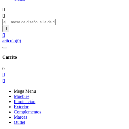




artículo
(
0
)
Carrito
0


Mega Menu
Muebles
Iluminación
Exterior
Complementos
Marcas
Outlet