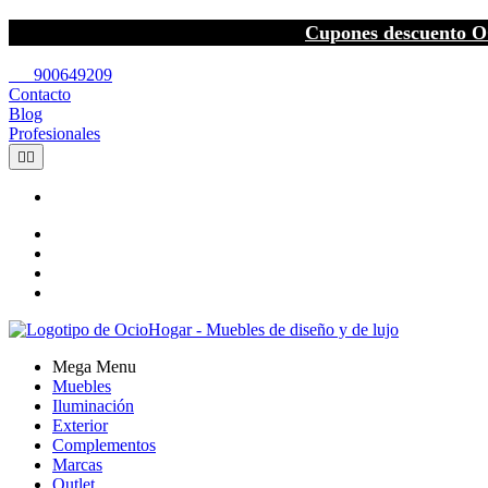
Cupones descuento O
call
900649209
Contacto
Blog
Profesionales


Mega Menu
Muebles
Iluminación
Exterior
Complementos
Marcas
Outlet