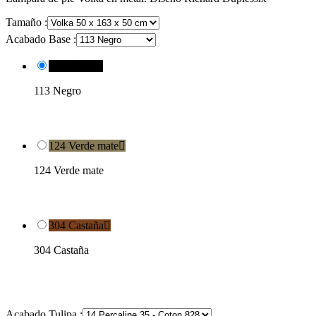
Tamaño :
Acabado Base :
113 Negro

113 Negro
124 Verde mate

124 Verde mate
304 Castaña

304 Castaña
Acabado Tulipa :