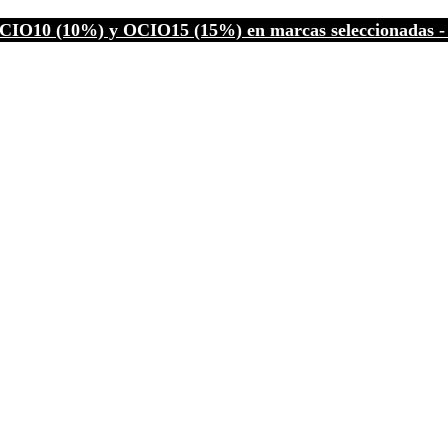
CIO10 (10%) y OCIO15 (15%) en marcas seleccionadas - C