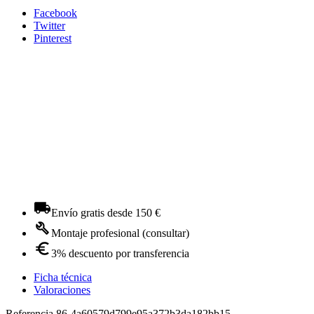
Facebook
Twitter
Pinterest
Envío gratis desde 150 €
Montaje profesional (consultar)
3% descuento por transferencia
Ficha técnica
Valoraciones
Referencia
86-4a60579d799e95a372b3da182bb15