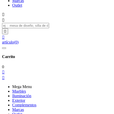
Marcas
Outlet




artículo
(
0
)
Carrito
0


Mega Menu
Muebles
Iluminación
Exterior
Complementos
Marcas