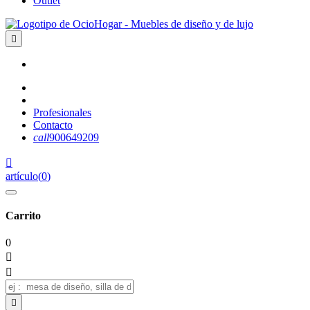
Outlet

Profesionales
Contacto
call
900649209

artículo
(
0
)
Carrito
0


