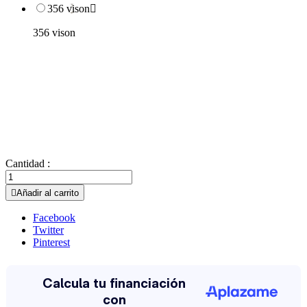
356 vison

356 vison
Cantidad :

Añadir al carrito
Facebook
Twitter
Pinterest