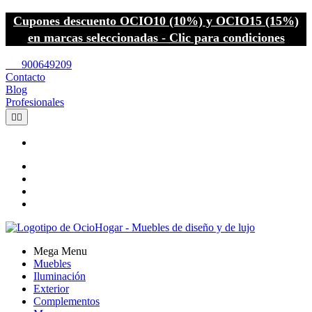
Cupones descuento OCIO10 (10%) y OCIO15 (15%)
en marcas seleccionadas - Clic para condiciones
call
900649209
Contacto
Blog
Profesionales


Mega Menu
Muebles
Iluminación
Exterior
Complementos