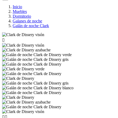
Inicio
Muebles
Dormitorio
Galanes de noche
Galán de noche Clark


