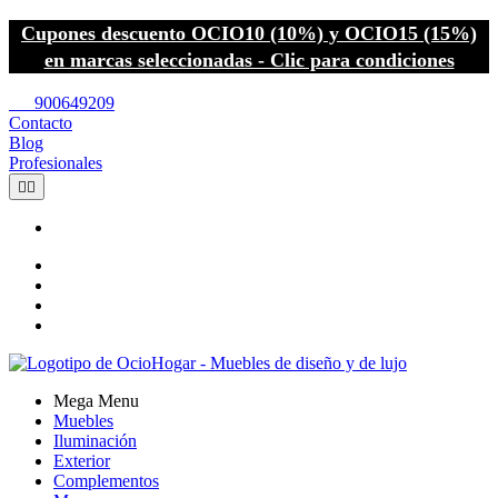
Cupones descuento OCIO10 (10%) y OCIO15 (15%)
en marcas seleccionadas - Clic para condiciones
call
900649209
Contacto
Blog
Profesionales


Mega Menu
Muebles
Iluminación
Exterior
Complementos