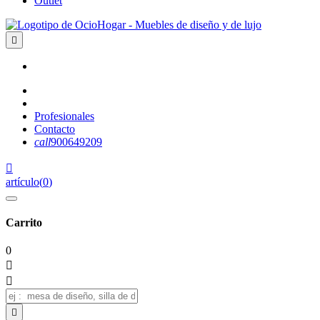
Outlet

Profesionales
Contacto
call
900649209

artículo
(
0
)
Carrito
0


