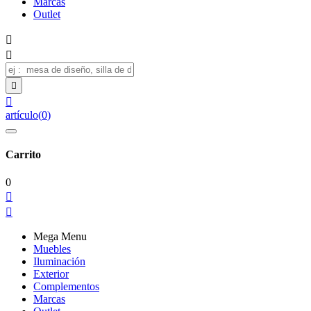
Marcas
Outlet




artículo
(
0
)
Carrito
0


Mega Menu
Muebles
Iluminación
Exterior
Complementos
Marcas