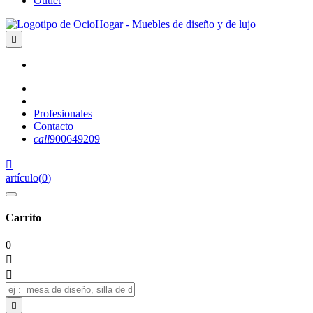
Outlet

Profesionales
Contacto
call
900649209

artículo
(
0
)
Carrito
0


