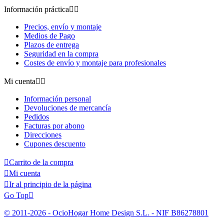
Información práctica


Precios, envío y montaje
Medios de Pago
Plazos de entrega
Seguridad en la compra
Costes de envío y montaje para profesionales
Mi cuenta


Información personal
Devoluciones de mercancía
Pedidos
Facturas por abono
Direcciones
Cupones descuento

Carrito de la compra

Mi cuenta

Ir al principio de la página
Go Top

© 2011-2026 - OcioHogar Home Design S.L. - NIF B86278801