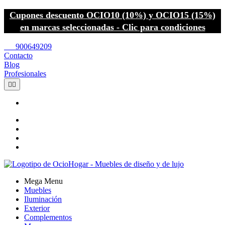
Cupones descuento OCIO10 (10%) y OCIO15 (15%)
en marcas seleccionadas - Clic para condiciones
call
900649209
Contacto
Blog
Profesionales


Mega Menu
Muebles
Iluminación
Exterior
Complementos