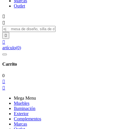
Marcas
Outlet




artículo
(
0
)
Carrito
0


Mega Menu
Muebles
Iluminación
Exterior
Complementos
Marcas