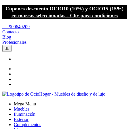
Cupones descuento OCIO10 (10%) y OCIO15 (15%)
en marcas seleccionadas - Clic para condiciones
call
900649209
Contacto
Blog
Profesionales


Mega Menu
Muebles
Iluminación
Exterior
Complementos