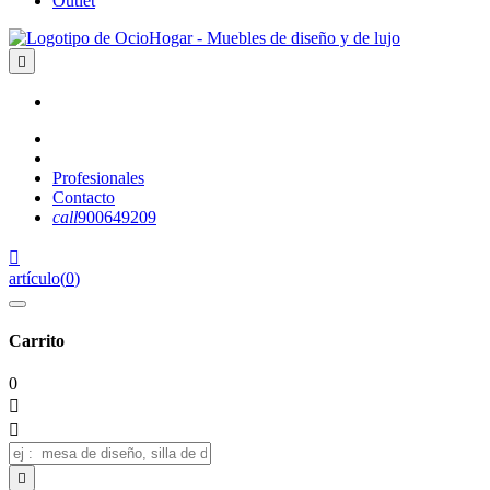
Outlet

Profesionales
Contacto
call
900649209

artículo
(
0
)
Carrito
0


