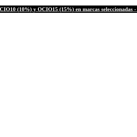
CIO10 (10%) y OCIO15 (15%) en marcas seleccionadas - C