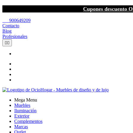
Cupones descuento O
call
900649209
Contacto
Blog
Profesionales


Mega Menu
Muebles
Iluminación
Exterior
Complementos
Marcas
Outlet