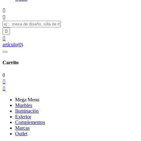




artículo
(
0
)
Carrito
0


Mega Menu
Muebles
Iluminación
Exterior
Complementos
Marcas
Outlet