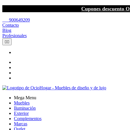
Cupones descuento O
call
900649209
Contacto
Blog
Profesionales


Mega Menu
Muebles
Iluminación
Exterior
Complementos
Marcas
Outlet