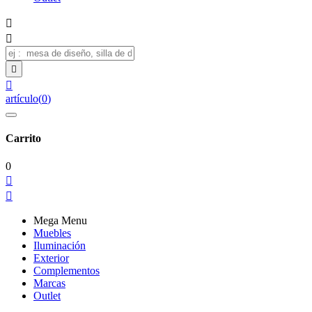




artículo
(
0
)
Carrito
0


Mega Menu
Muebles
Iluminación
Exterior
Complementos
Marcas
Outlet