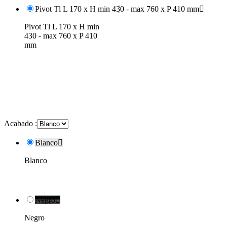
Pivot Tl L 170 x H min 430 - max 760 x P 410 mm

Pivot Tl L 170 x H min
430 - max 760 x P 410
mm
Acabado :
Blanco

Blanco
Negro

Negro