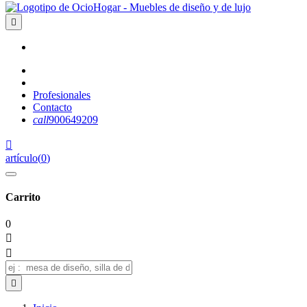

Profesionales
Contacto
call
900649209

artículo
(
0
)
Carrito
0


