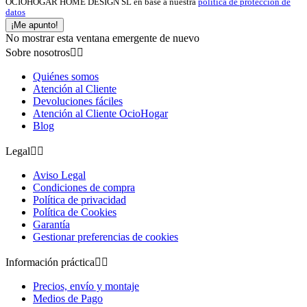
OCIOHOGAR HOME DESIGN SL en base a nuestra
política de protección de
datos
¡Me apunto!
No mostrar esta ventana emergente de nuevo
Sobre nosotros


Quiénes somos
Atención al Cliente
Devoluciones fáciles
Atención al Cliente OcioHogar
Blog
Legal


Aviso Legal
Condiciones de compra
Política de privacidad
Política de Cookies
Garantía
Gestionar preferencias de cookies
Información práctica


Precios, envío y montaje
Medios de Pago