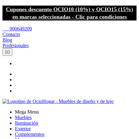
Cupones descuento OCIO10 (10%) y OCIO15 (15%)
en marcas seleccionadas - Clic para condiciones
call
900649209
Contacto
Blog
Profesionales


Mega Menu
Muebles
Iluminación
Exterior
Complementos