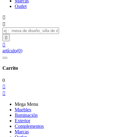
Marcas
Outlet




artículo
(
0
)
Carrito
0


Mega Menu
Muebles
Iluminación
Exterior
Complementos
Marcas