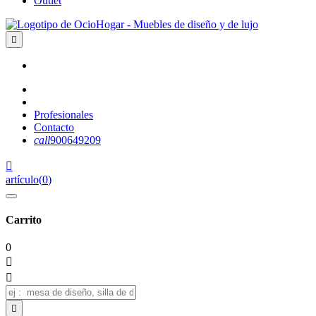
Outlet

Profesionales
Contacto
call
900649209

artículo
(
0
)
Carrito
0


