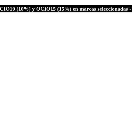
CIO10 (10%) y OCIO15 (15%) en marcas seleccionadas - C