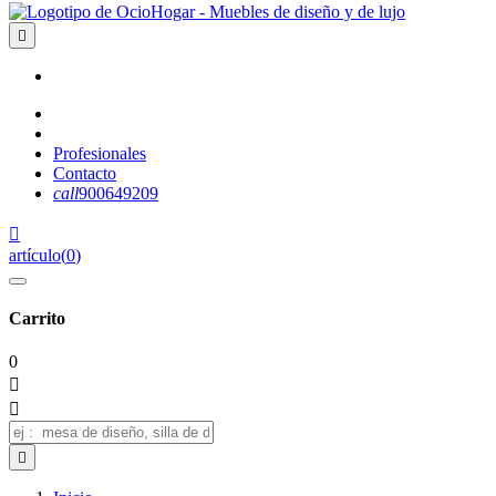

Profesionales
Contacto
call
900649209

artículo
(
0
)
Carrito
0


