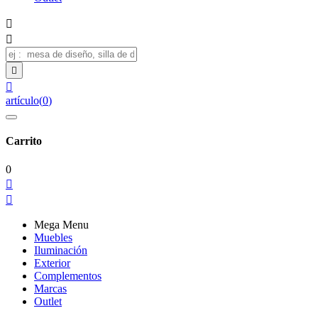




artículo
(
0
)
Carrito
0


Mega Menu
Muebles
Iluminación
Exterior
Complementos
Marcas
Outlet