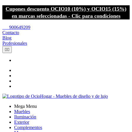
Cupones descuento OCIO10 (10%) y OCIO15 (15%)
en marcas seleccionadas - Clic para condiciones
call
900649209
Contacto
Blog
Profesionales


Mega Menu
Muebles
Iluminación
Exterior
Complementos