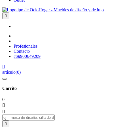
Outlet

Profesionales
Contacto
call
900649209

artículo
(
0
)
Carrito
0


