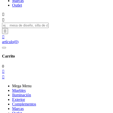
Marcas
Outlet




artículo
(
0
)
Carrito
0


Mega Menu
Muebles
Iluminación
Exterior
Complementos
Marcas