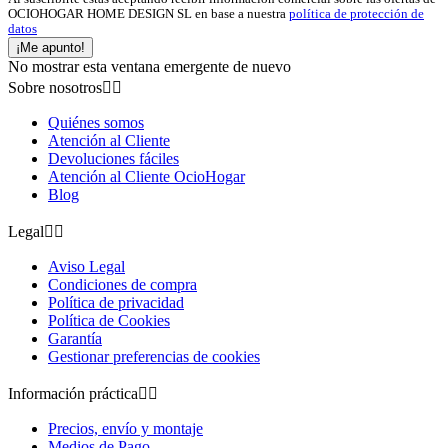
OCIOHOGAR HOME DESIGN SL en base a nuestra
política de protección de
datos
¡Me apunto!
No mostrar esta ventana emergente de nuevo
Sobre nosotros


Quiénes somos
Atención al Cliente
Devoluciones fáciles
Atención al Cliente OcioHogar
Blog
Legal


Aviso Legal
Condiciones de compra
Política de privacidad
Política de Cookies
Garantía
Gestionar preferencias de cookies
Información práctica


Precios, envío y montaje
Medios de Pago