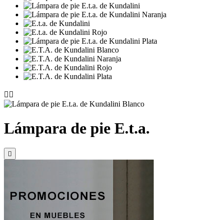


Lámpara de pie E.t.a.
