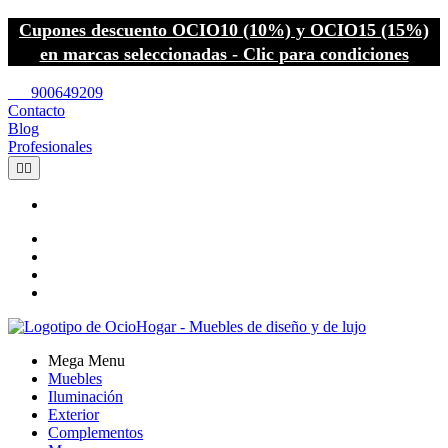
Cupones descuento OCIO10 (10%) y OCIO15 (15%)
en marcas seleccionadas - Clic para condiciones
call
900649209
Contacto
Blog
Profesionales


Mega Menu
Muebles
Iluminación
Exterior
Complementos