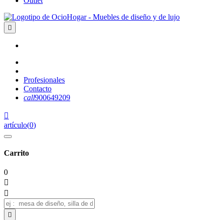
Outlet

Profesionales
Contacto
call
900649209

artículo
(
0
)
Carrito
0


