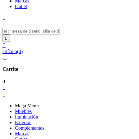
Marcas
Outlet




artículo
(
0
)
Carrito
0


Mega Menu
Muebles
Iluminación
Exterior
Complementos
Marcas