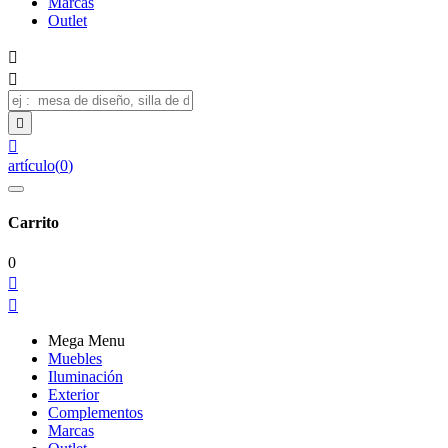
Marcas
Outlet




artículo
(
0
)
Carrito
0


Mega Menu
Muebles
Iluminación
Exterior
Complementos
Marcas