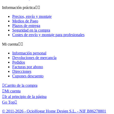
Información práctica


Precios, envío y montaje
Medios de Pago
Plazos de entrega
Seguridad en la compra
Costes de envío y montaje para profesionales
Mi cuenta


Información personal
Devoluciones de mercancía
Pedidos
Facturas por abono
Direcciones
Cupones descuento

Carrito de la compra

Mi cuenta

Ir al principio de la página
Go Top

© 2011-2026 - OcioHogar Home Design S.L. - NIF B86278801