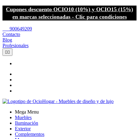
Cupones descuento OCIO10 (10%) y OCIO15 (15%)
en marcas seleccionadas - Clic para condiciones
call
900649209
Contacto
Blog
Profesionales


Mega Menu
Muebles
Iluminación
Exterior
Complementos