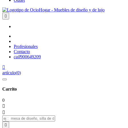
Outlet

Profesionales
Contacto
call
900649209

artículo
(
0
)
Carrito
0


