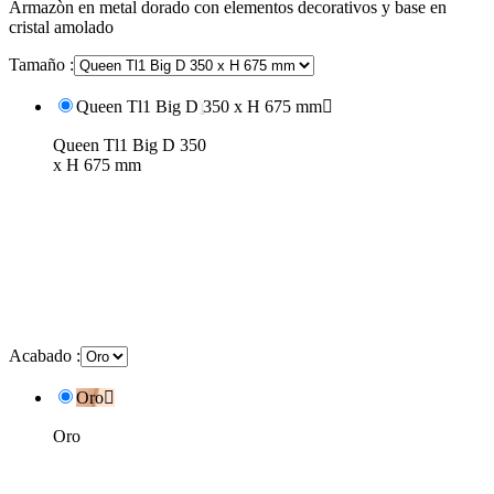
Armazòn en metal dorado con elementos decorativos y base en
cristal amolado
Tamaño :
Queen Tl1 Big D 350 x H 675 mm

Queen Tl1 Big D 350
x H 675 mm
Acabado :
Oro

Oro