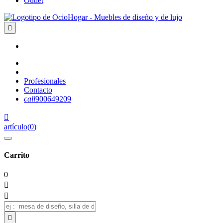
Outlet

Profesionales
Contacto
call
900649209

artículo
(
0
)
Carrito
0


