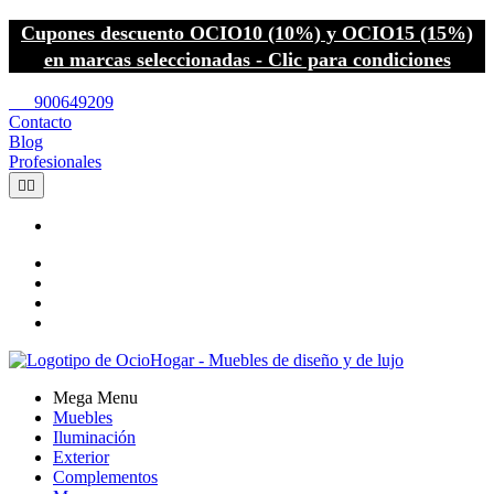
Cupones descuento OCIO10 (10%) y OCIO15 (15%)
en marcas seleccionadas - Clic para condiciones
call
900649209
Contacto
Blog
Profesionales


Mega Menu
Muebles
Iluminación
Exterior
Complementos