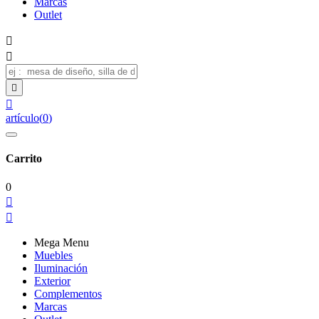
Marcas
Outlet




artículo
(
0
)
Carrito
0


Mega Menu
Muebles
Iluminación
Exterior
Complementos
Marcas