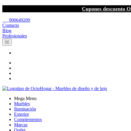
Cupones descuento O
call
900649209
Contacto
Blog
Profesionales


Mega Menu
Muebles
Iluminación
Exterior
Complementos
Marcas
Outlet