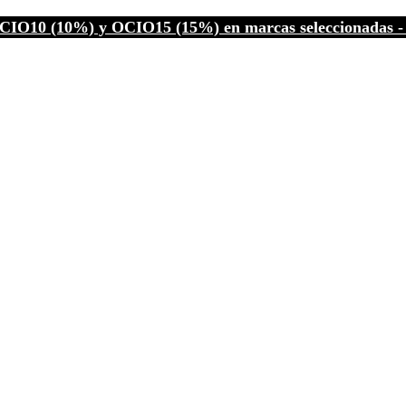
CIO10 (10%) y OCIO15 (15%) en marcas seleccionadas - C