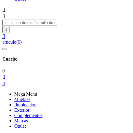




artículo
(
0
)
Carrito
0


Mega Menu
Muebles
Iluminación
Exterior
Complementos
Marcas
Outlet