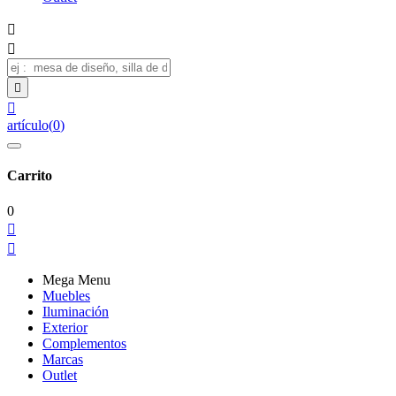




artículo
(
0
)
Carrito
0


Mega Menu
Muebles
Iluminación
Exterior
Complementos
Marcas
Outlet