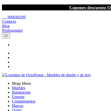
Cupones descuento O
call
900649209
Contacto
Blog
Profesionales


Mega Menu
Muebles
Iluminación
Exterior
Complementos
Marcas
Outlet