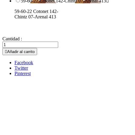
59-60-22 Cotonet 142-Chintz 07-Arenal 413

59-60-22 Cotonet 142-
Chintz 07-Arenal 413
Cantidad :

Añadir al carrito
Facebook
Twitter
Pinterest