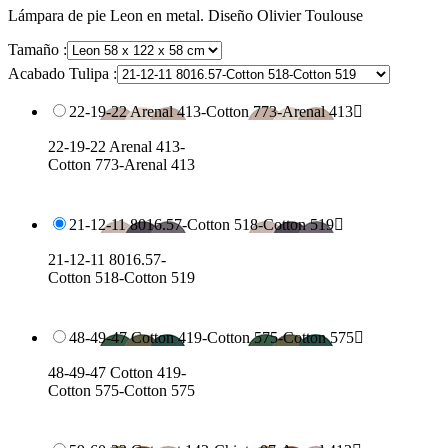
Lámpara de pie Leon en metal. Diseño Olivier Toulouse
Tamaño :
Acabado Tulipa :
22-19-22 Arenal 413-Cotton 773-Arenal 413

22-19-22 Arenal 413-
Cotton 773-Arenal 413
21-12-11 8016.57-Cotton 518-Cotton 519

21-12-11 8016.57-
Cotton 518-Cotton 519
48-49-47 Cotton 419-Cotton 575-Cotton 575

48-49-47 Cotton 419-
Cotton 575-Cotton 575