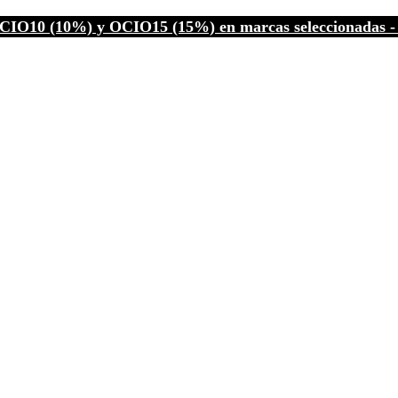
CIO10 (10%) y OCIO15 (15%) en marcas seleccionadas - C