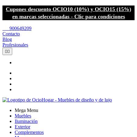
Cupones descuento OCIO10 (10%) y OCIO15 (15%)
en marcas seleccionadas - Clic para condiciones
call
900649209
Contacto
Blog
Profesionales


Mega Menu
Muebles
Iluminación
Exterior
Complementos