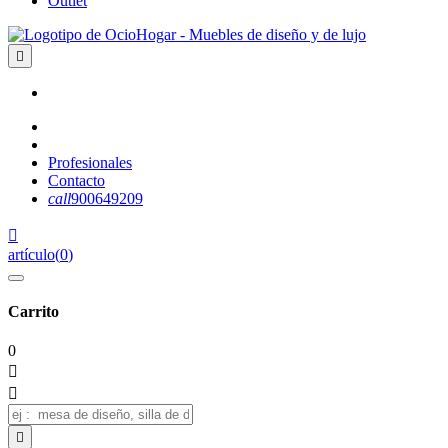
Outlet

Profesionales
Contacto
call
900649209

artículo
(
0
)
Carrito
0


