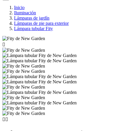
Inicio
Iluminación
Lámparas de jardín
Lámparas de pie para exterior
Lámpara tubular Fity


