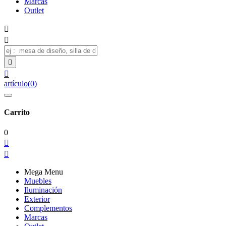
Marcas
Outlet




artículo
(
0
)
Carrito
0


Mega Menu
Muebles
Iluminación
Exterior
Complementos
Marcas