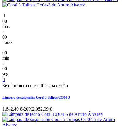

00
días
:
00
horas
:
00
min
:
00
seg

Se el primero en escribir una reseña
Lámpara de suspensión Coral 3 Tulipas CO04-3
1.642,40 €
-20%
2.052,99 €