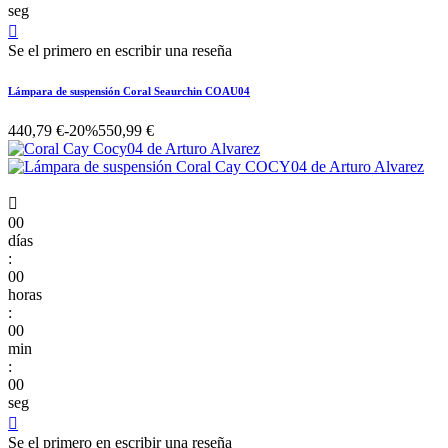
seg

Se el primero en escribir una reseña
Lámpara de suspensión Coral Seaurchin COAU04
440,79 €
-20%
550,99 €

00
días
:
00
horas
:
00
min
:
00
seg

Se el primero en escribir una reseña