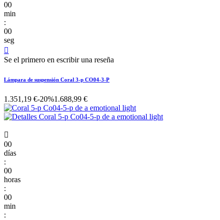
00
min
:
00
seg

Se el primero en escribir una reseña
Lámpara de suspensión Coral 3-p CO04-3-P
1.351,19 €
-20%
1.688,99 €

00
días
:
00
horas
:
00
min
: