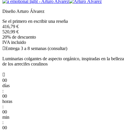
Diseño Arturo Álvarez
Se el primero en escribir una reseña
416,79 €
520,99 €
20% de descuento
IVA incluido

Entrega 3 a 8 semanas (consultar)
Luminarias colgantes de aspecto orgánico, inspiradas en la belleza
de los arrecifes coralinos

00
días
:
00
horas
:
00
min
:
00