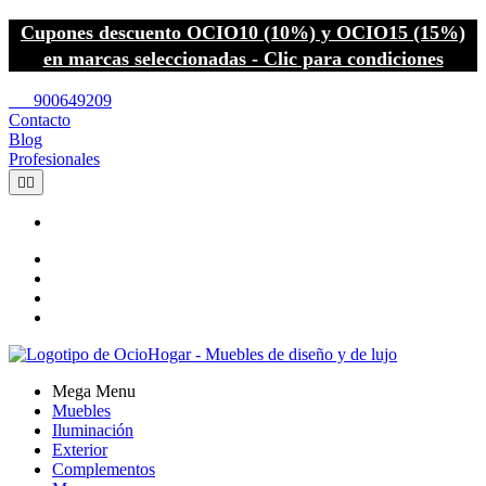
Cupones descuento OCIO10 (10%) y OCIO15 (15%)
en marcas seleccionadas - Clic para condiciones
call
900649209
Contacto
Blog
Profesionales


Mega Menu
Muebles
Iluminación
Exterior
Complementos