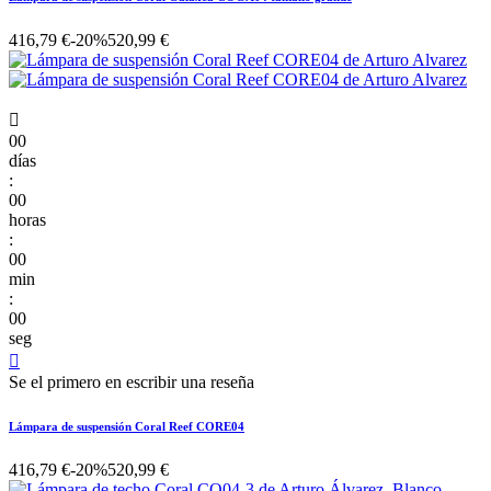
416,79 €
-20%
520,99 €

00
días
:
00
horas
:
00
min
:
00
seg

Se el primero en escribir una reseña
Lámpara de suspensión Coral Reef CORE04
416,79 €
-20%
520,99 €