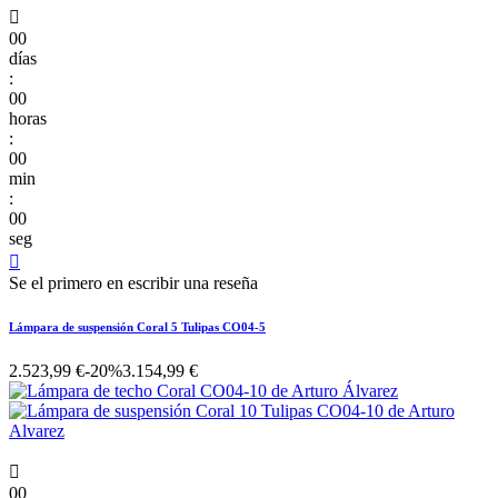

00
días
:
00
horas
:
00
min
:
00
seg

Se el primero en escribir una reseña
Lámpara de suspensión Coral 5 Tulipas CO04-5
2.523,99 €
-20%
3.154,99 €

00