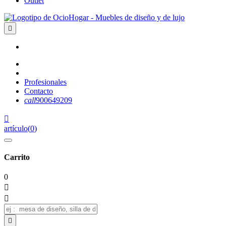
Outlet

Profesionales
Contacto
call
900649209

artículo
(
0
)
Carrito
0


