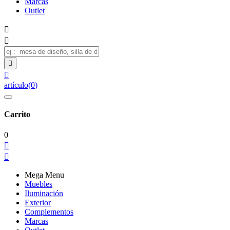
Marcas
Outlet




artículo
(
0
)
Carrito
0


Mega Menu
Muebles
Iluminación
Exterior
Complementos
Marcas