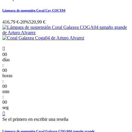
Lámpara de suspensión Coral Cay COCY04
416,79 €
-20%
520,99 €

00
días
:
00
horas
:
00
min
:
00
seg

Se el primero en escribir una reseña
Lámpara de suspensión Coral Galaxea COGA04 tamaño grande