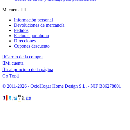
Mi cuenta


Información personal
Devoluciones de mercancía
Pedidos
Facturas por abono
Direcciones
Cupones descuento

Carrito de la compra

Mi cuenta

Ir al principio de la página
Go Top

© 2011-2026 - OcioHogar Home Design S.L. - NIF B86278801