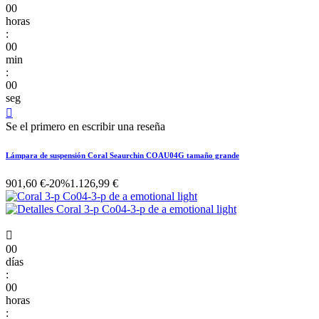
00
horas
:
00
min
:
00
seg

Se el primero en escribir una reseña
Lámpara de suspensión Coral Seaurchin COAU04G tamaño grande
901,60 €
-20%
1.126,99 €

00
días
:
00
horas
: