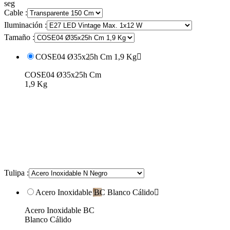
seg
Cable :
Iluminación :
Tamaño :
COSE04 Ø35x25h Cm 1,9 Kg

COSE04 Ø35x25h Cm
1,9 Kg
Tulipa :
Acero Inoxidable BC Blanco Cálido

Acero Inoxidable BC
Blanco Cálido