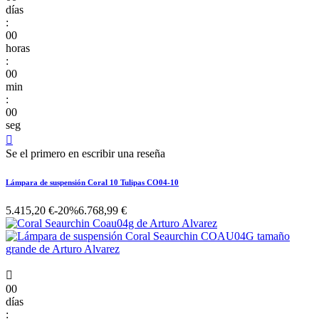
días
:
00
horas
:
00
min
:
00
seg

Se el primero en escribir una reseña
Lámpara de suspensión Coral 10 Tulipas CO04-10
5.415,20 €
-20%
6.768,99 €

00
días
: