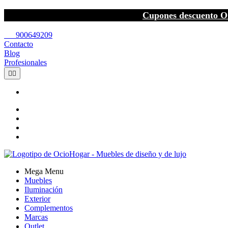
Cupones descuento O
call
900649209
Contacto
Blog
Profesionales


Mega Menu
Muebles
Iluminación
Exterior
Complementos
Marcas
Outlet