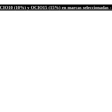
CIO10 (10%) y OCIO15 (15%) en marcas seleccionadas - C