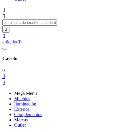




artículo
(
0
)
Carrito
0


Mega Menu
Muebles
Iluminación
Exterior
Complementos
Marcas
Outlet