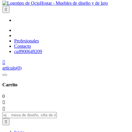

Profesionales
Contacto
call
900649209

artículo
(
0
)
Carrito
0


