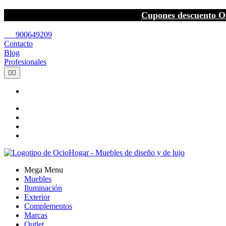
Cupones descuento O
call
900649209
Contacto
Blog
Profesionales


Mega Menu
Muebles
Iluminación
Exterior
Complementos
Marcas
Outlet