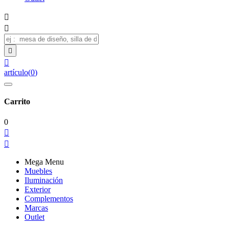




artículo
(
0
)
Carrito
0


Mega Menu
Muebles
Iluminación
Exterior
Complementos
Marcas
Outlet