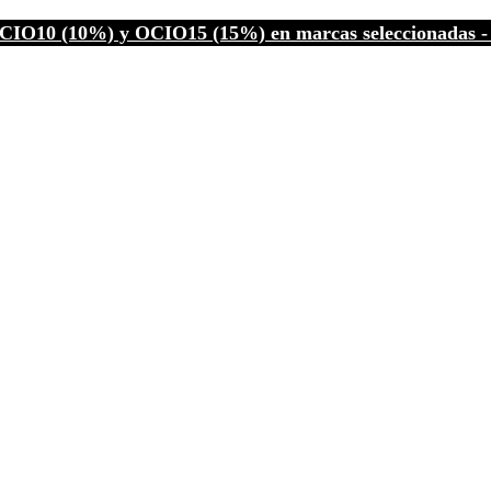
CIO10 (10%) y OCIO15 (15%) en marcas seleccionadas - C