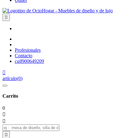
Outlet

Profesionales
Contacto
call
900649209

artículo
(
0
)
Carrito
0


