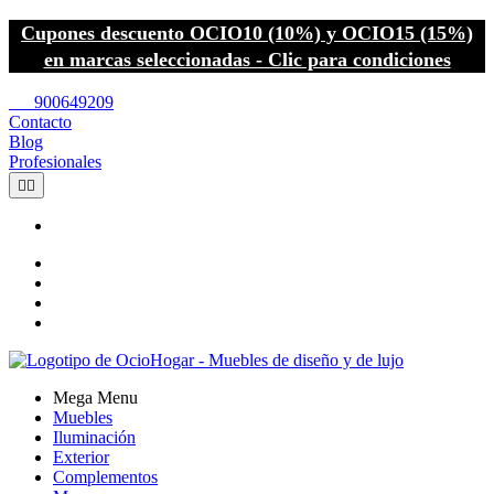
Cupones descuento OCIO10 (10%) y OCIO15 (15%)
en marcas seleccionadas - Clic para condiciones
call
900649209
Contacto
Blog
Profesionales


Mega Menu
Muebles
Iluminación
Exterior
Complementos