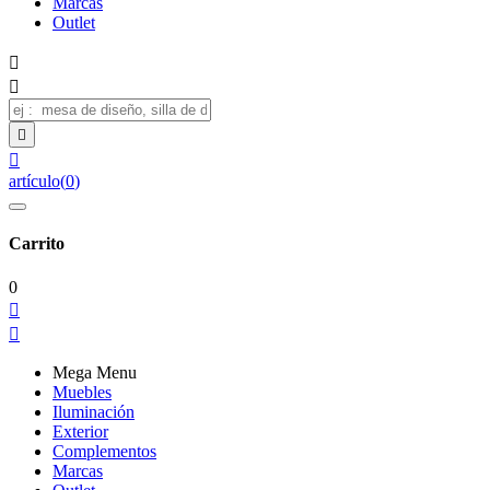
Marcas
Outlet




artículo
(
0
)
Carrito
0


Mega Menu
Muebles
Iluminación
Exterior
Complementos
Marcas