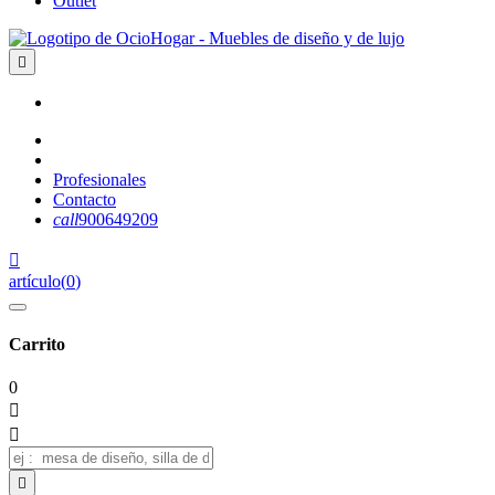
Outlet

Profesionales
Contacto
call
900649209

artículo
(
0
)
Carrito
0


