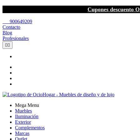
Cupones descuento O
call
900649209
Contacto
Blog
Profesionales


Mega Menu
Muebles
Iluminación
Exterior
Complementos
Marcas
Outlet