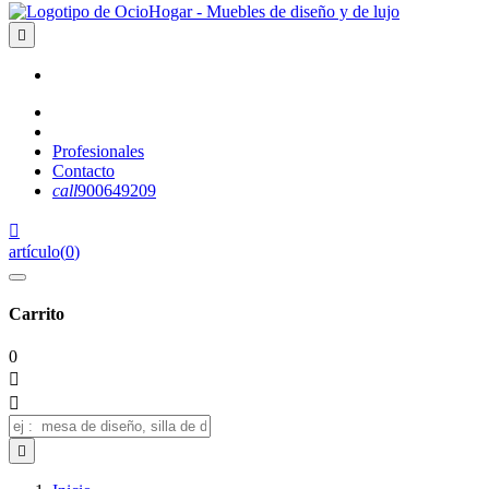

Profesionales
Contacto
call
900649209

artículo
(
0
)
Carrito
0


