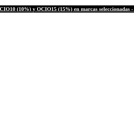
CIO10 (10%) y OCIO15 (15%) en marcas seleccionadas - C