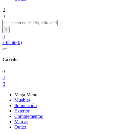




artículo
(
0
)
Carrito
0


Mega Menu
Muebles
Iluminación
Exterior
Complementos
Marcas
Outlet