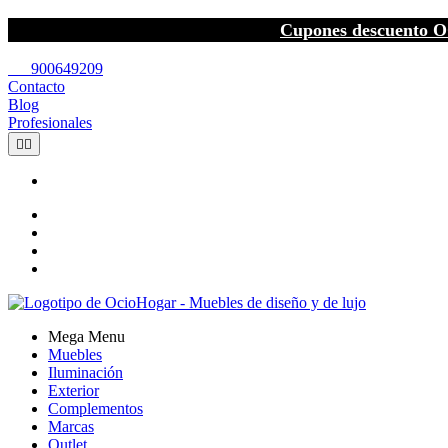
Cupones descuento O
call
900649209
Contacto
Blog
Profesionales


Mega Menu
Muebles
Iluminación
Exterior
Complementos
Marcas
Outlet