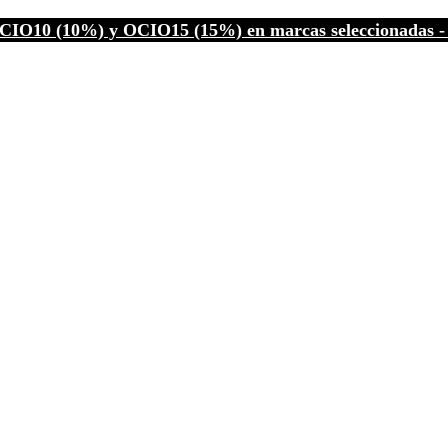
CIO10 (10%) y OCIO15 (15%) en marcas seleccionadas - C