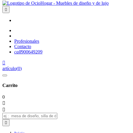

Profesionales
Contacto
call
900649209

artículo
(
0
)
Carrito
0


