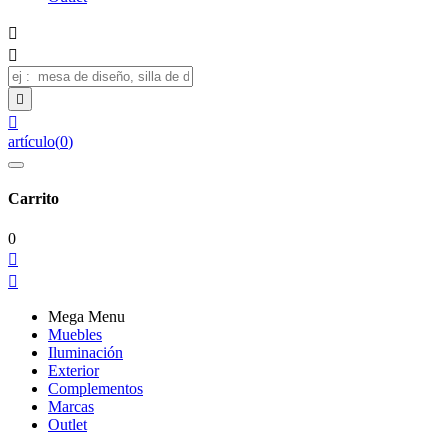




artículo
(
0
)
Carrito
0


Mega Menu
Muebles
Iluminación
Exterior
Complementos
Marcas
Outlet